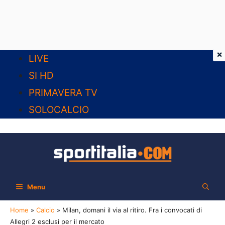
×
Vai
LIVE
al
SI HD
contenuto
PRIMAVERA TV
SOLOCALCIO
Menu
Home
»
Calcio
»
Milan, domani il via al ritiro. Fra i convocati di
Allegri 2 esclusi per il mercato