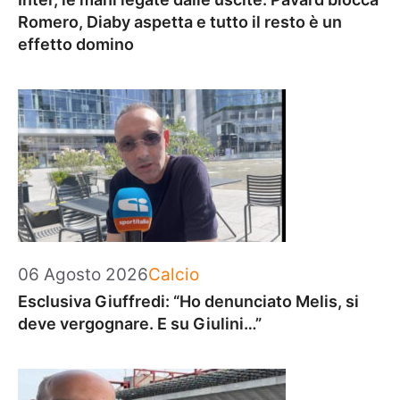
Romero, Diaby aspetta e tutto il resto è un
effetto domino
Categorie
06 Agosto 2026
Calcio
Esclusiva Giuffredi: “Ho denunciato Melis, si
deve vergognare. E su Giulini…”