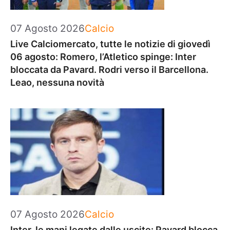
Categorie
07 Agosto 2026
Calcio
Live Calciomercato, tutte le notizie di giovedì
06 agosto: Romero, l’Atletico spinge: Inter
bloccata da Pavard. Rodri verso il Barcellona.
Leao, nessuna novità
Categorie
07 Agosto 2026
Calcio
Inter, le mani legate dalle uscite: Pavard blocca