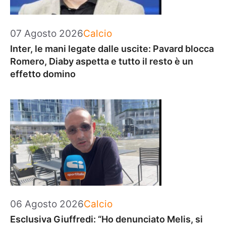
Categorie
07 Agosto 2026
Calcio
Inter, le mani legate dalle uscite: Pavard blocca
Romero, Diaby aspetta e tutto il resto è un
effetto domino
Categorie
06 Agosto 2026
Calcio
Esclusiva Giuffredi: “Ho denunciato Melis, si