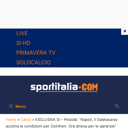
×
Vai
LIVE
al
SI HD
contenuto
PRIMAVERA TV
SOLOCALCIO
Menu
Home
»
Calcio
»
ESCLUSIVA SI – Pedullà: “Napoli, il Galatasaray
accetta le condizioni per Osimhen. Ora attesa per le garanzie”