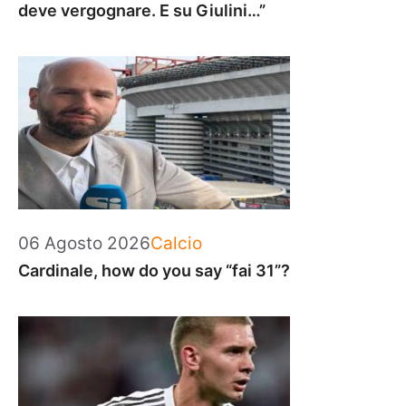
deve vergognare. E su Giulini…”
Categorie
06 Agosto 2026
Calcio
Cardinale, how do you say “fai 31”?