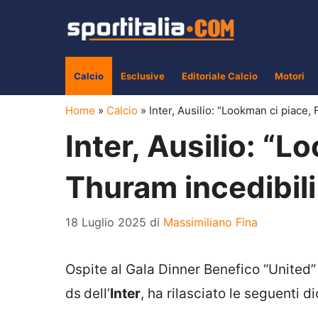
Vai
al
contenuto
Calcio
Esclusive
Editoriale Calcio
Motori
Home
»
Calcio
»
Inter, Ausilio: “Lookman ci piace,
Inter, Ausilio: “L
Thuram incedibili
18 Luglio 2025
di
Massimiliano Fina
Ospite al Gala Dinner Benefico “United”
ds
dell’
Inter
, ha rilasciato le seguenti di