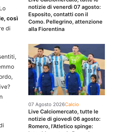
notizie di venerdì 07 agosto:
 Lo
Esposito, contatti con il
e, così
Como. Pellegrino, attenzione
e di
alla Fiorentina
entiti,
rremmo
ordo,
ive?
on
Categorie
07 Agosto 2026
Calcio
Live Calciomercato, tutte le
notizie di giovedì 06 agosto:
di
Romero, l’Atletico spinge: