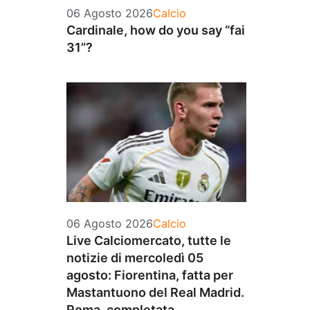
Categorie
06 Agosto 2026
Calcio
Cardinale, how do you say “fai
31”?
Categorie
06 Agosto 2026
Calcio
Live Calciomercato, tutte le
notizie di mercoledì 05
agosto: Fiorentina, fatta per
Mastantuono del Real Madrid.
Roma, completata