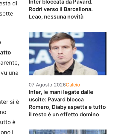
Inter bloccata da Pavard.
esta di
Rodri verso il Barcellona.
sette
Leao, nessuna novità
e
atto
parente,
ivu una
Categorie
07 Agosto 2026
Calcio
Inter, le mani legate dalle
uscite: Pavard blocca
ter si è
Romero, Diaby aspetta e tutto
ono
il resto è un effetto domino
Tutto è
sono i