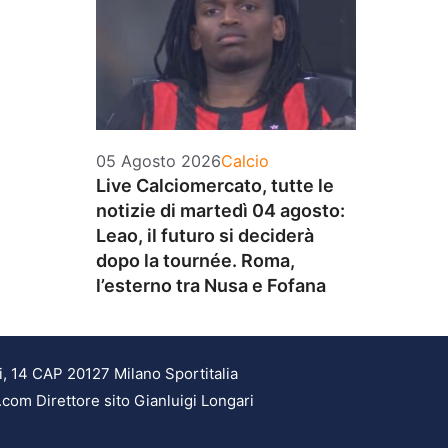
Categorie
05 Agosto 2026
Calcio
Live Calciomercato, tutte le
notizie di martedì 04 agosto:
Leao, il futuro si deciderà
dopo la tournée. Roma,
l’esterno tra Nusa e Fofana
i, 14 CAP 20127 Milano Sportitalia
.com Direttore sito Gianluigi Longari