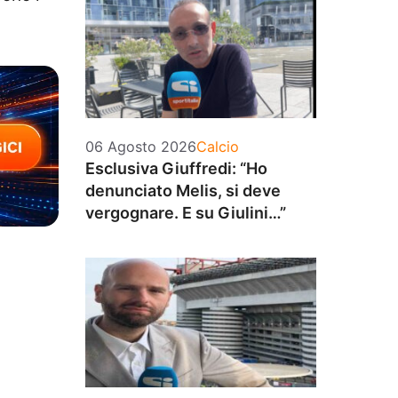
Categorie
06 Agosto 2026
Calcio
Esclusiva Giuffredi: “Ho
denunciato Melis, si deve
vergognare. E su Giulini…”