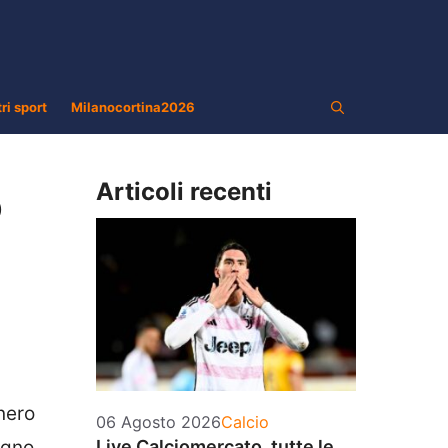
tri sport
Milanocortina2026
Articoli recenti
o
onero
Categorie
06 Agosto 2026
Calcio
ugno
Live Calciomercato, tutte le