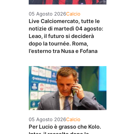
Categorie
05 Agosto 2026
Calcio
Live Calciomercato, tutte le
notizie di martedì 04 agosto:
Leao, il futuro si deciderà
dopo la tournée. Roma,
l’esterno tra Nusa e Fofana
Categorie
05 Agosto 2026
Calcio
Per Lucio è grasso che Kolo.