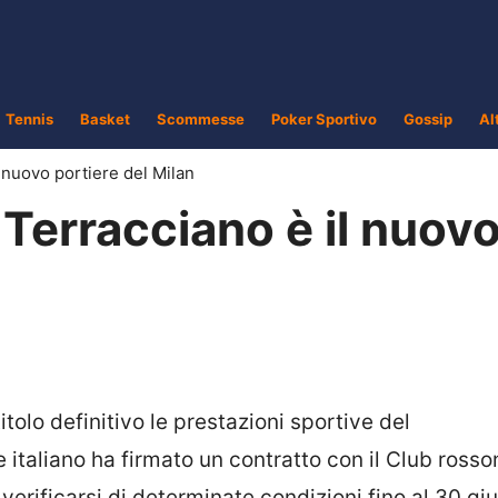
Tennis
Basket
Scommesse
Poker Sportivo
Gossip
Al
 nuovo portiere del Milan
Terracciano è il nuov
n
tolo definitivo le prestazioni sportive del
ere italiano ha firmato un contratto con il Club ross
 verificarsi di determinate condizioni fino al 30 gi