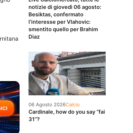
notizie di giovedì 06 agosto:
Besiktas, confermato
l’interesse per Vlahovic:
smentito quello per Brahim
Diaz
ernitana
Categorie
06 Agosto 2026
Calcio
Cardinale, how do you say “fai
31”?