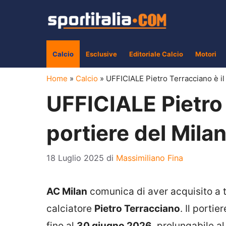
Vai
al
contenuto
Calcio
Esclusive
Editoriale Calcio
Motori
Home
»
Calcio
»
UFFICIALE Pietro Terracciano è il
UFFICIALE Pietro 
portiere del Mila
18 Luglio 2025
di
Massimiliano Fina
AC Milan
comunica di aver acquisito a ti
calciatore
Pietro Terracciano
. Il porti
fino al
30 giugno 2026
, prolungabile al