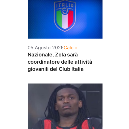
Categorie
05 Agosto 2026
Calcio
Nazionale, Zola sarà
coordinatore delle attività
giovanili del Club Italia