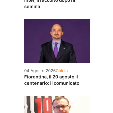
Inter, il raccolto dopo la
semina
Categorie
04 Agosto 2026
Calcio
Fiorentina, il 29 agosto il
centenario: il comunicato