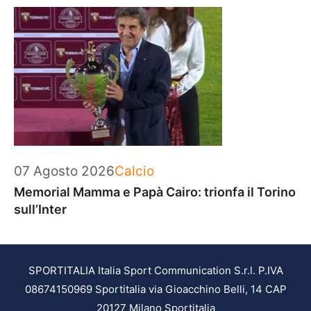
Categorie
07 Agosto 2026
Calcio
Memorial Mamma e Papà Cairo: trionfa il Torino
sull’Inter
SPORTITALIA Italia Sport Communication S.r.l. P.IVA
08674150969 Sportitalia via Gioacchino Belli, 14 CAP
20127 Milano Sportitalia