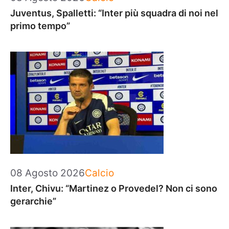
Juventus, Spalletti: “Inter più squadra di noi nel
primo tempo”
Categorie
08 Agosto 2026
Calcio
Inter, Chivu: “Martinez o Provedel? Non ci sono
gerarchie”