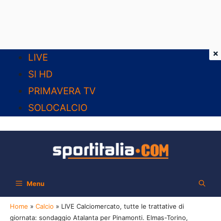
×
Vai
LIVE
al
SI HD
contenuto
PRIMAVERA TV
SOLOCALCIO
Menu
Home
»
Calcio
»
LIVE Calciomercato, tutte le trattative di
giornata: sondaggio Atalanta per Pinamonti. Elmas-Torino,