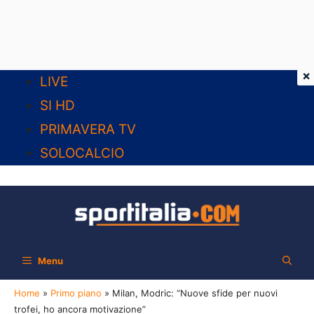
×
Vai
LIVE
al
SI HD
contenuto
PRIMAVERA TV
SOLOCALCIO
Menu
Home
»
Primo piano
»
Milan, Modric: “Nuove sfide per nuovi
trofei, ho ancora motivazione”