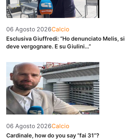
Categorie
06 Agosto 2026
Calcio
Esclusiva Giuffredi: “Ho denunciato Melis, si
deve vergognare. E su Giulini…”
Categorie
06 Agosto 2026
Calcio
Cardinale, how do you say “fai 31”?