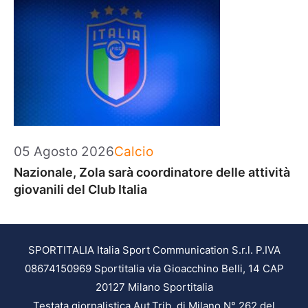
Categorie
05 Agosto 2026
Calcio
Nazionale, Zola sarà coordinatore delle attività
giovanili del Club Italia
SPORTITALIA Italia Sport Communication S.r.l. P.IVA
08674150969 Sportitalia via Gioacchino Belli, 14 CAP
20127 Milano Sportitalia
Testata giornalistica Aut.Trib. di Milano N° 262 del