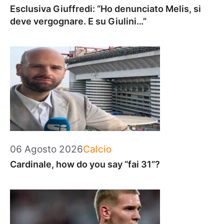
Esclusiva Giuffredi: “Ho denunciato Melis, si
deve vergognare. E su Giulini…”
Categorie
06 Agosto 2026
Calcio
Cardinale, how do you say “fai 31”?