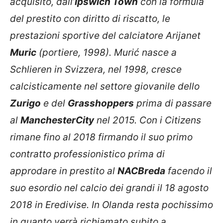
acquisito, dall’
Ipswich Town
con la formula
del prestito con diritto di riscatto, le
prestazioni sportive del calciatore Arijanet
Muric
(portiere, 1998).
Murić nasce a
Schlieren in Svizzera, nel 1998, cresce
calcisticamente nel settore giovanile dello
Zurigo
e del
Grasshoppers
prima di passare
al
Manchester
City
nel 2015. Con i Citizens
rimane fino al 2018 firmando il suo primo
contratto professionistico prima di
approdare in prestito al
NAC
Breda
facendo il
suo esordio nel calcio dei grandi il 18 agosto
2018 in Eredivise. In Olanda resta pochissimo
in quanto verrà richiamato subito a