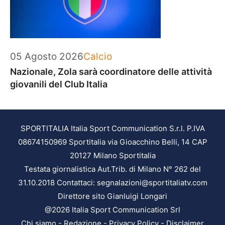
Categorie
05 Agosto 2026
Calcio
Nazionale, Zola sarà coordinatore delle attività
giovanili del Club Italia
SPORTITALIA Italia Sport Communication S.r.l. P.IVA
08674150969 Sportitalia via Gioacchino Belli, 14 CAP
20127 Milano Sportitalia
Testata giornalistica Aut.Trib. di Milano N° 262 del
31.10.2018 Contattaci: segnalazioni@sportitaliatv.com
Direttore sito Gianluigi Longari
@2026 Italia Sport Communication Srl
Chi siamo
-
Redazione
-
Privacy Policy
-
Disclaimer