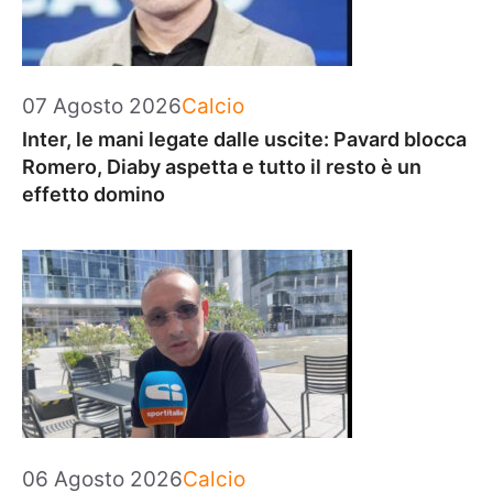
Categorie
07 Agosto 2026
Calcio
Inter, le mani legate dalle uscite: Pavard blocca
Romero, Diaby aspetta e tutto il resto è un
effetto domino
Categorie
06 Agosto 2026
Calcio