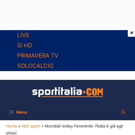
×
Vai
LIVE
al
SI HD
contenuto
PRIMAVERA TV
SOLOCALCIO
Menu
Home
»
Altri sport
»
Mondiali Volley Femminile: l’Italia è già agli
ottavi