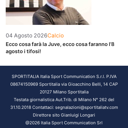
Categorie
04 Agosto 2026
Calcio
Ecco cosa farà la Juve, ecco cosa faranno l’8
agosto i tifosi!
SPORTITALIA Italia Sport Communication S.r.l. P.IVA
08674150969 Sportitalia via Gioacchino Belli, 14 CAP
20127 Milano Sportitalia
Testata giornalistica Aut.Trib. di Milano N° 262 del
31.10.2018 Contattaci: segnalazioni@sportitaliatv.com
Direttore sito Gianluigi Longari
@2026 Italia Sport Communication Srl