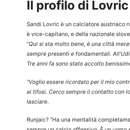
Il profilo di Lovric
Sandi Lovric è un calciatore austriaco n
è vice-capitano, e della nazionale slov
“
Qui si sta molto bene, è una città merav
sempre presenti e fondamentali. All’Ud
Tre anni fa sono stato accolto benissi
“Voglio essere ricordato per il mio cont
ai tifosi. Cerco sempre il contatto con l
lasciare
.
Runjaic? “Ha una mentalità completamen
sempre un calcio offensivo. È un uomo p