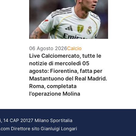
Categorie
06 Agosto 2026
Calcio
Live Calciomercato, tutte le
notizie di mercoledì 05
agosto: Fiorentina, fatta per
Mastantuono del Real Madrid.
Roma, completata
l’operazione Molina
i, 14 CAP 20127 Milano Sportitalia
.com Direttore sito Gianluigi Longari