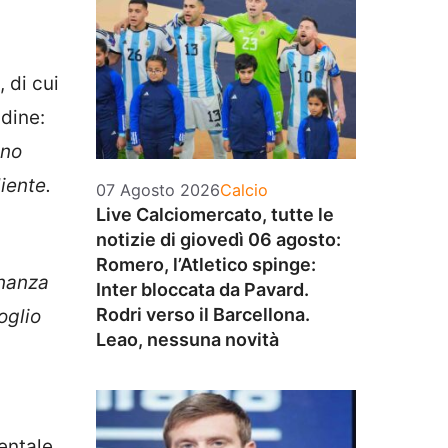
 di cui
Udine:
ono
iente.
Categorie
07 Agosto 2026
Calcio
Live Calciomercato, tutte le
notizie di giovedì 06 agosto:
Romero, l’Atletico spinge:
inanza
Inter bloccata da Pavard.
Rodri verso il Barcellona.
oglio
Leao, nessuna novità
entale.