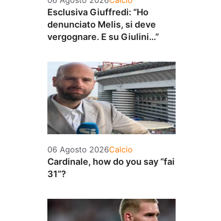
06 Agosto 2026
Calcio
Esclusiva Giuffredi: “Ho
denunciato Melis, si deve
vergognare. E su Giulini…”
Categorie
06 Agosto 2026
Calcio
Cardinale, how do you say “fai
31”?