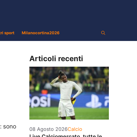
tri sport
Milanocortina2026
Articoli recenti
: sono
Categorie
08 Agosto 2026
Calcio
Live Calciomercato, tutte le