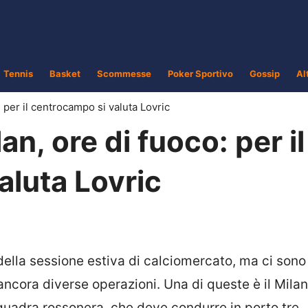
Tennis
Basket
Scommesse
Poker Sportivo
Gossip
Al
 per il centrocampo si valuta Lovric
n, ore di fuoco: per il
aluta Lovric
della sessione estiva di calciomercato, ma ci sono
cora diverse operazioni. Una di queste è il Milan
quadra rossonera, che deve condurre in porto tre