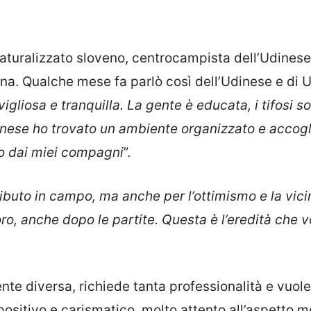
aturalizzato sloveno, centrocampista dell’Udinese,
ena. Qualche mese fa parlò così dell’Udinese e di 
igliosa e tranquilla. La gente è educata, i tifosi s
inese ho trovato un ambiente organizzato e accogl
mo dai miei compagni
”.
ributo in campo, ma anche per l’ottimismo e la vic
oro, anche dopo le partite. Questa è l’eredità che v
te diversa, richiede tanta professionalità e vuole
ositivo e carismatico, molto attento all’aspetto m