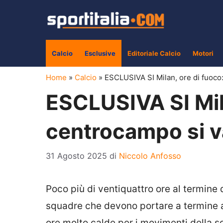
Vai
al
contenuto
Calcio
Esclusive
Editoriale Calcio
Motori
Home
»
Calcio
»
ESCLUSIVA SI Milan, ore di fuoco:
ESCLUSIVA SI Mila
centrocampo si v
31 Agosto 2025
di
Niccolo Anfosso
Poco più di ventiquattro ore al termine 
squadre che devono portare a termine an
ore molto calde per i movimenti della s