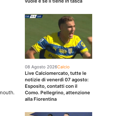
vuole e se li tiene in tasca
Categorie
08 Agosto 2026
Calcio
Live Calciomercato, tutte le
notizie di venerdì 07 agosto:
Esposito, contatti con il
emouth.
Como. Pellegrino, attenzione
alla Fiorentina