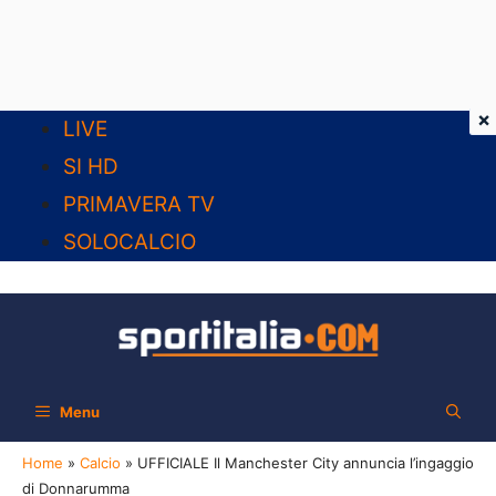
×
Vai
LIVE
al
SI HD
contenuto
PRIMAVERA TV
SOLOCALCIO
Menu
Home
»
Calcio
»
UFFICIALE Il Manchester City annuncia l’ingaggio
di Donnarumma