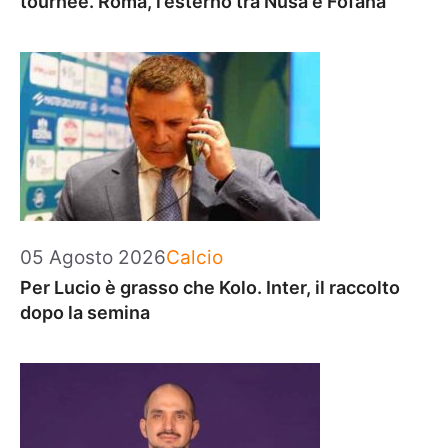
tournée. Roma, l’esterno tra Nusa e Fofana
Categorie
05 Agosto 2026
Calcio
Per Lucio è grasso che Kolo. Inter, il raccolto
dopo la semina