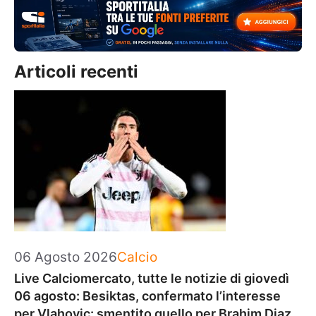
Articoli recenti
Categorie
06 Agosto 2026
Calcio
Live Calciomercato, tutte le notizie di giovedì
06 agosto: Besiktas, confermato l’interesse
per Vlahovic: smentito quello per Brahim Diaz