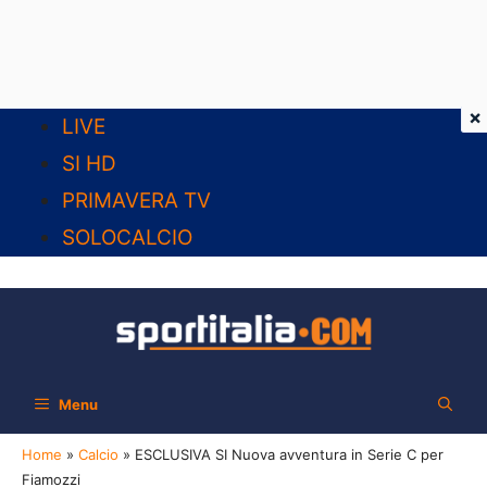
×
Vai
LIVE
al
SI HD
contenuto
PRIMAVERA TV
SOLOCALCIO
Menu
Home
»
Calcio
»
ESCLUSIVA SI Nuova avventura in Serie C per
Fiamozzi