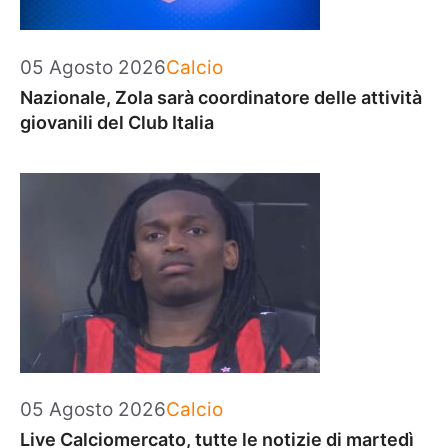
Categorie
05 Agosto 2026
Calcio
Nazionale, Zola sarà coordinatore delle attività
giovanili del Club Italia
Categorie
05 Agosto 2026
Calcio
Live Calciomercato, tutte le notizie di martedì