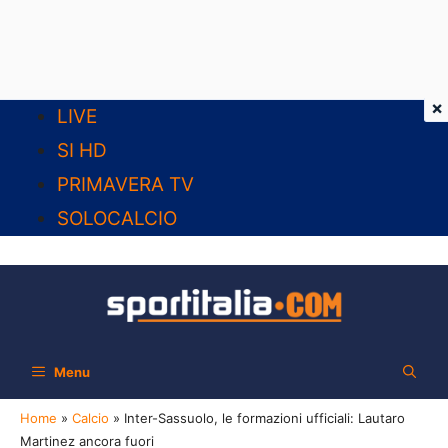
×
Vai
LIVE
al
SI HD
contenuto
PRIMAVERA TV
SOLOCALCIO
Menu
Home
»
Calcio
»
Inter-Sassuolo, le formazioni ufficiali: Lautaro
Martinez ancora fuori