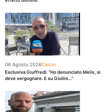
effetto domino
Categorie
06 Agosto 2026
Calcio
Esclusiva Giuffredi: “Ho denunciato Melis, si
deve vergognare. E su Giulini…”