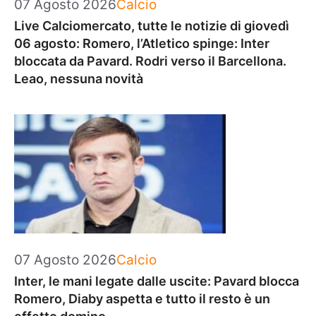
Categorie
07 Agosto 2026
Calcio
Live Calciomercato, tutte le notizie di giovedì
06 agosto: Romero, l’Atletico spinge: Inter
bloccata da Pavard. Rodri verso il Barcellona.
Leao, nessuna novità
Categorie
07 Agosto 2026
Calcio
Inter, le mani legate dalle uscite: Pavard blocca
Romero, Diaby aspetta e tutto il resto è un