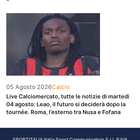
Categorie
05 Agosto 2026
Calcio
Live Calciomercato, tutte le notizie di martedì
04 agosto: Leao, il futuro si deciderà dopo la
tournée. Roma, l’esterno tra Nusa e Fofana
SPORTITALIA Italia Sport Communication S.r.l. P.IVA