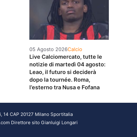
Categorie
05 Agosto 2026
Calcio
Live Calciomercato, tutte le
notizie di martedì 04 agosto:
Leao, il futuro si deciderà
dopo la tournée. Roma,
l’esterno tra Nusa e Fofana
i, 14 CAP 20127 Milano Sportitalia
.com Direttore sito Gianluigi Longari