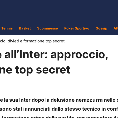
Tennis
Basket
Scommesse
Poker Sportivo
Gossip
Al
ccio, divieti e formazione top secret
all’Inter: approccio,
one top secret
e la sua Inter dopo la delusione nerazzurra nello
ono stati annunciati dallo stesso tecnico in con
 formazione prima della partita, per aumentare il