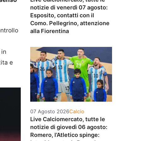
notizie di venerdì 07 agosto:
Esposito, contatti con il
Como. Pellegrino, attenzione
ntrollo
alla Fiorentina
 in
ita e
Categorie
07 Agosto 2026
Calcio
Live Calciomercato, tutte le
notizie di giovedì 06 agosto:
Romero, l’Atletico spinge: