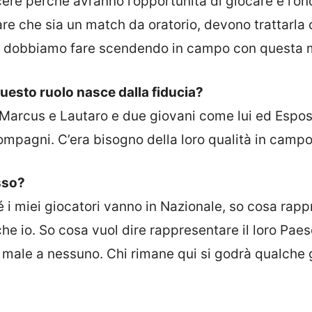
re perché avranno l’opportunità di giocare e l’on
are che sia un match da oratorio, devono trattarla
he dobbiamo fare scendendo in campo con questa m
questo ruolo nasce dalla fiducia?
Marcus e Lautaro e due giovani come lui ed Espos
ompagni. C’era bisogno della loro qualità in campo
sso?
é i miei giocatori vanno in Nazionale, so cosa rap
he io. So cosa vuol dire rappresentare il loro Pae
i male a nessuno. Chi rimane qui si godrà qualche 