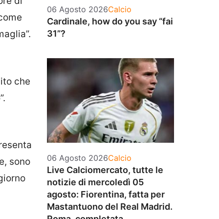
ore di
Categorie
06 Agosto 2026
Calcio
 come
Cardinale, how do you say “fai
aglia”.
31”?
ito che
”.
presenta
Categorie
06 Agosto 2026
Calcio
se, sono
Live Calciomercato, tutte le
giorno
notizie di mercoledì 05
agosto: Fiorentina, fatta per
Mastantuono del Real Madrid.
Roma, completata