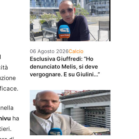
Categorie
06 Agosto 2026
Calcio
l
Esclusiva Giuffredi: “Ho
denunciato Melis, si deve
ità
vergognare. E su Giulini…”
uzione
ficace.
nella
hivu
ha
ieri.