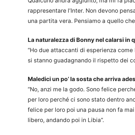
Qualcuno andrà aggiunto, ma mi fa piace
rappresentare l’Inter. Non devono pens
una partita vera. Pensiamo a quello c
La naturalezza di Bonny nel calarsi in 
“Ho due attaccanti di esperienza come 
si stanno guadagnando il rispetto dei c
Maledici un po’ la sosta che arriva ade
“No, anzi me la godo. Sono felice perch
per loro perché ci sono stato dentro anc
felice per loro poi una pausa non fa ma
libero, andando poi in Libia”.