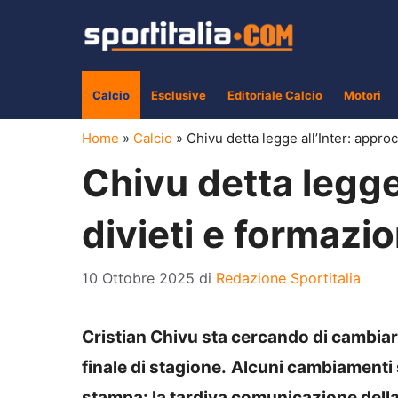
Vai
al
contenuto
Calcio
Esclusive
Editoriale Calcio
Motori
Home
»
Calcio
»
Chivu detta legge all’Inter: appro
Chivu detta legge 
divieti e formazi
10 Ottobre 2025
di
Redazione Sportitalia
Cristian Chivu sta cercando di cambiar
finale di stagione.
Alcuni cambiamenti s
stampa: la tardiva comunicazione della