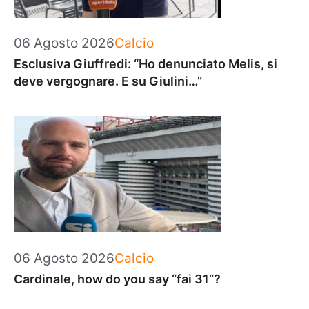
Categorie
06 Agosto 2026
Calcio
Esclusiva Giuffredi: “Ho denunciato Melis, si
deve vergognare. E su Giulini…”
Categorie
06 Agosto 2026
Calcio
Cardinale, how do you say “fai 31”?