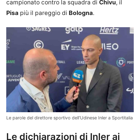
campionato contro la squadra di
Chivu
, il
Pisa
più il pareggio di
Bologna
.
Le parole del direttore sportivo dell’Udinese Inler a Sportitalia
Le dichiarazioni di Inler ai