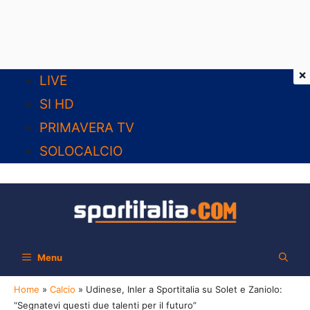
×
Vai
LIVE
al
SI HD
contenuto
PRIMAVERA TV
SOLOCALCIO
Menu
Home
»
Calcio
»
Udinese, Inler a Sportitalia su Solet e Zaniolo:
“Segnatevi questi due talenti per il futuro”