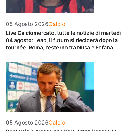
Categorie
05 Agosto 2026
Calcio
Live Calciomercato, tutte le notizie di martedì
04 agosto: Leao, il futuro si deciderà dopo la
tournée. Roma, l’esterno tra Nusa e Fofana
Categorie
05 Agosto 2026
Calcio