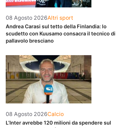
Categorie
08 Agosto 2026
Altri sport
Andrea Carasi sul tetto della Finlandia: lo
scudetto con Kuusamo consacra il tecnico di
pallavolo bresciano
Categorie
08 Agosto 2026
Calcio
L’Inter avrebbe 120 milioni da spendere sul