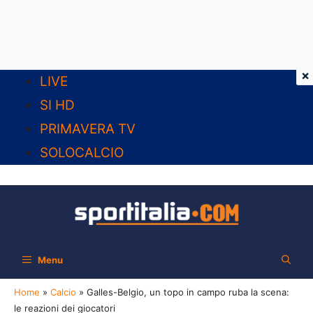
×
Vai
LIVE
al
SI HD
contenuto
PRIMAVERA TV
SOLOCALCIO
Menu
Home
»
Calcio
»
Galles-Belgio, un topo in campo ruba la scena:
le reazioni dei giocatori