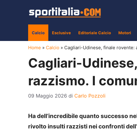
Vai
al
contenuto
Calcio
Esclusive
Editoriale Calcio
Motori
Home
»
Calcio
»
Cagliari-Udinese, finale rovente: 
Cagliari-Udinese,
razzismo. I comun
09 Maggio 2026
di
Carlo Pozzoli
Ha dell’incredibile quanto successo nel
rivolto insulti razzisti nei confronti d