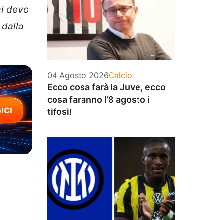
mi devo
 dalla
Categorie
04 Agosto 2026
Calcio
Ecco cosa farà la Juve, ecco
cosa faranno l’8 agosto i
tifosi!