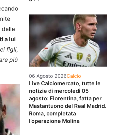
accando
amite
 delle
 a lui
i figli,
are più
Categorie
06 Agosto 2026
Calcio
Live Calciomercato, tutte le
notizie di mercoledì 05
agosto: Fiorentina, fatta per
Mastantuono del Real Madrid.
Roma, completata
l’operazione Molina