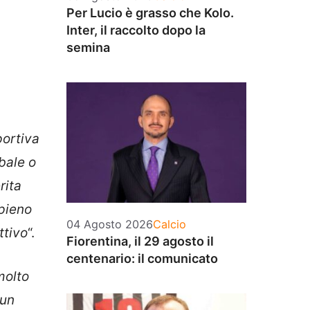
Per Lucio è grasso che Kolo.
Inter, il raccolto dopo la
semina
portiva
bale o
rita
 pieno
Categorie
04 Agosto 2026
Calcio
ttivo
“.
Fiorentina, il 29 agosto il
centenario: il comunicato
molto
 un