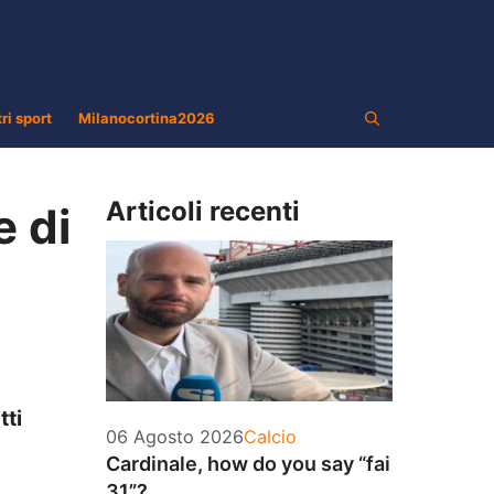
tri sport
Milanocortina2026
Articoli recenti
e di
tti
Categorie
06 Agosto 2026
Calcio
Cardinale, how do you say “fai
31”?