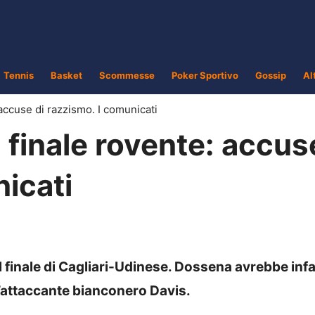
Tennis
Basket
Scommesse
Poker Sportivo
Gossip
Al
accuse di razzismo. I comunicati
 finale rovente: accus
icati
 finale di Cagliari-Udinese. Dossena avrebbe infa
ell’attaccante bianconero Davis.