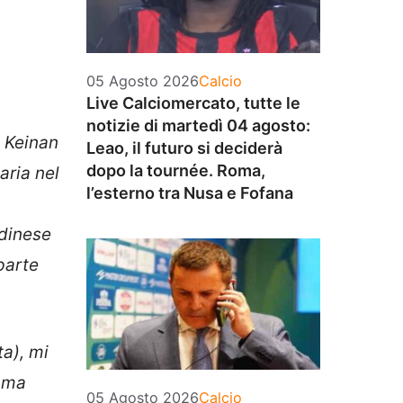
Categorie
05 Agosto 2026
Calcio
Live Calciomercato, tutte le
notizie di martedì 04 agosto:
 Keinan
Leao, il futuro si deciderà
dopo la tournée. Roma,
aria nel
l’esterno tra Nusa e Fofana
Udinese
parte
a), mi
, ma
Categorie
05 Agosto 2026
Calcio