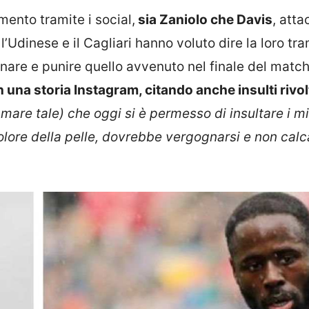
mento tramite i social,
sia Zaniolo che Davis
, att
l’Udinese e il Cagliari hanno voluto dire la loro tr
are e punire quello avvenuto nel finale del match
na storia Instagram, citando anche insulti rivolti
amare tale) che oggi si è permesso di insultare i mie
olore della pelle, dovrebbe vergognarsi e non calc