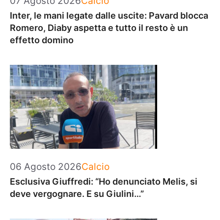
07 Agosto 2026
Calcio
Inter, le mani legate dalle uscite: Pavard blocca
Romero, Diaby aspetta e tutto il resto è un
effetto domino
Categorie
06 Agosto 2026
Calcio
Esclusiva Giuffredi: “Ho denunciato Melis, si
deve vergognare. E su Giulini…”