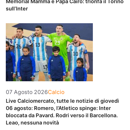
Memorial Mamma e Papà Cairo: trionfa il Torino
sull’Inter
Categorie
07 Agosto 2026
Calcio
Live Calciomercato, tutte le notizie di giovedì
06 agosto: Romero, l’Atletico spinge: Inter
bloccata da Pavard. Rodri verso il Barcellona.
Leao, nessuna novità