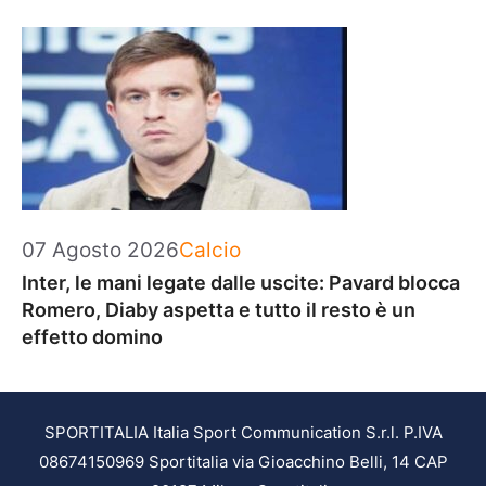
Categorie
07 Agosto 2026
Calcio
Inter, le mani legate dalle uscite: Pavard blocca
Romero, Diaby aspetta e tutto il resto è un
effetto domino
SPORTITALIA Italia Sport Communication S.r.l. P.IVA
08674150969 Sportitalia via Gioacchino Belli, 14 CAP