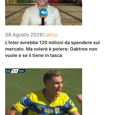
Categorie
08 Agosto 2026
Calcio
L’Inter avrebbe 120 milioni da spendere sul
mercato. Ma volere è potere: Oaktree non
vuole e se li tiene in tasca