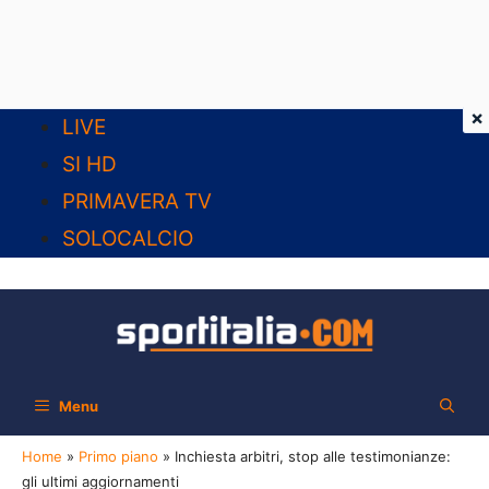
×
Vai
LIVE
al
SI HD
contenuto
PRIMAVERA TV
SOLOCALCIO
Menu
Home
»
Primo piano
»
Inchiesta arbitri, stop alle testimonianze:
gli ultimi aggiornamenti