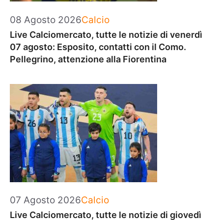
Categorie
08 Agosto 2026
Calcio
Live Calciomercato, tutte le notizie di venerdì
07 agosto: Esposito, contatti con il Como.
Pellegrino, attenzione alla Fiorentina
Categorie
07 Agosto 2026
Calcio
Live Calciomercato, tutte le notizie di giovedì