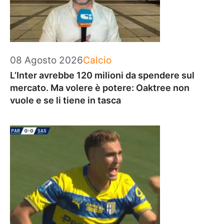
Categorie
08 Agosto 2026
Calcio
L’Inter avrebbe 120 milioni da spendere sul
mercato. Ma volere è potere: Oaktree non
vuole e se li tiene in tasca