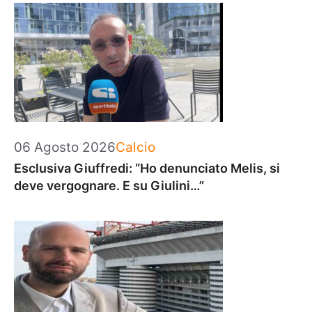
Categorie
06 Agosto 2026
Calcio
Esclusiva Giuffredi: “Ho denunciato Melis, si
deve vergognare. E su Giulini…”