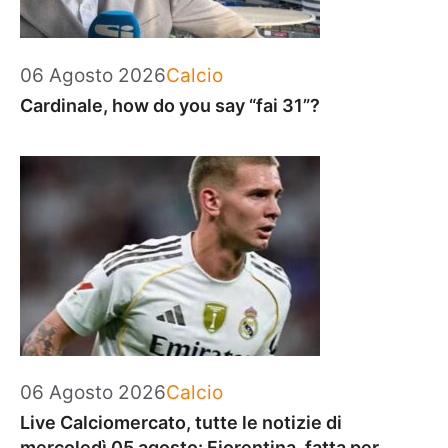
Categorie
06 Agosto 2026
Calcio
Cardinale, how do you say “fai 31”?
Categorie
06 Agosto 2026
Calcio
Live Calciomercato, tutte le notizie di
mercoledì 05 agosto: Fiorentina, fatta per