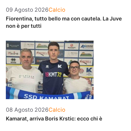
Categorie
09 Agosto 2026
Calcio
Fiorentina, tutto bello ma con cautela. La Juve
non è per tutti
Categorie
08 Agosto 2026
Calcio
Kamarat, arriva Boris Krstic: ecco chi è