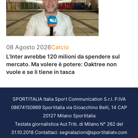
Categorie
08 Agosto 2026
Calcio
L’Inter avrebbe 120 milioni da spendere sul
mercato. Ma volere è potere: Oaktree non
vuole e se li tiene in tasca
SPORTITALIA Italia Sport Communication S.r.l. P.IVA
08674150969 Sportitalia via Gioacchino Belli, 14 CAP
20127 Milano Sportitalia
Testata giornalistica Aut.Trib. di Milano N° 262 del
31.10.2018 Contattaci: segnalazioni@sportitaliatv.com