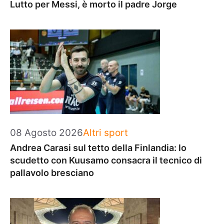
Lutto per Messi, è morto il padre Jorge
Categorie
08 Agosto 2026
Altri sport
Andrea Carasi sul tetto della Finlandia: lo
scudetto con Kuusamo consacra il tecnico di
pallavolo bresciano