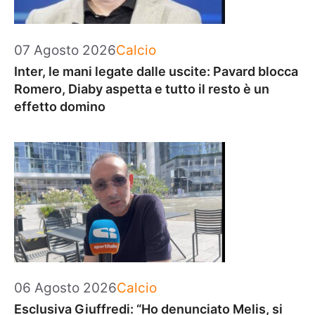
Categorie
07 Agosto 2026
Calcio
Inter, le mani legate dalle uscite: Pavard blocca
Romero, Diaby aspetta e tutto il resto è un
effetto domino
Categorie
06 Agosto 2026
Calcio
Esclusiva Giuffredi: “Ho denunciato Melis, si