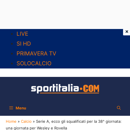
×
Vai
LIVE
al
SI HD
contenuto
PRIMAVERA TV
SOLOCALCIO
Menu
Home
»
Calcio
»
Serie A, ecco gli squalificati per la 38^ giornata:
una giornata per Wesley e Rovella