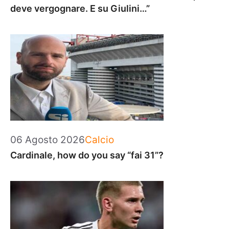
deve vergognare. E su Giulini…”
Categorie
06 Agosto 2026
Calcio
Cardinale, how do you say “fai 31”?