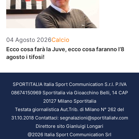
Categorie
04 Agosto 2026
Calcio
Ecco cosa farà la Juve, ecco cosa faranno l’8
agosto i tifosi!
SPORTITALIA Italia Sport Communication S.r.l. P.IVA
08674150969 Sportitalia via Gioacchino Belli, 14 CAP
20127 Milano Sportitalia
Testata giornalistica Aut.Trib. di Milano N° 262 del
31.10.2018 Contattaci: segnalazioni@sportitaliatv.com
Direttore sito Gianluigi Longari
@2026 Italia Sport Communication Srl