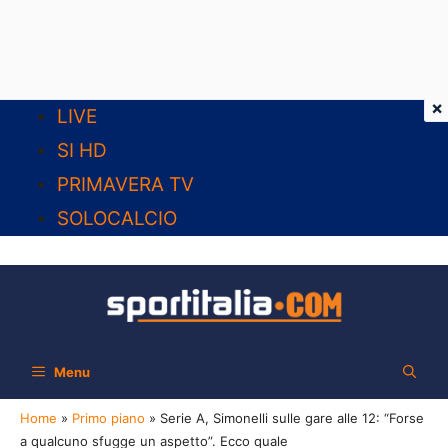
×
Vai
LIVE
al
SI HD
contenuto
PRIMAVERA TV
SOLOCALCIO
Menu
Home
»
Primo piano
»
Serie A, Simonelli sulle gare alle 12: “Forse
a qualcuno sfugge un aspetto”. Ecco quale