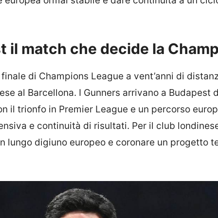
 europea ormai stabile e dare continuità a un cicl
t il match che decide la Cham
n finale di Champions League a vent’anni di distan
rrese al Barcellona. I Gunners arrivano a Budapest
con il trionfo in Premier League e un percorso euro
nsiva e continuità di risultati. Per il club londinese
un lungo digiuno europeo e coronare un progetto t