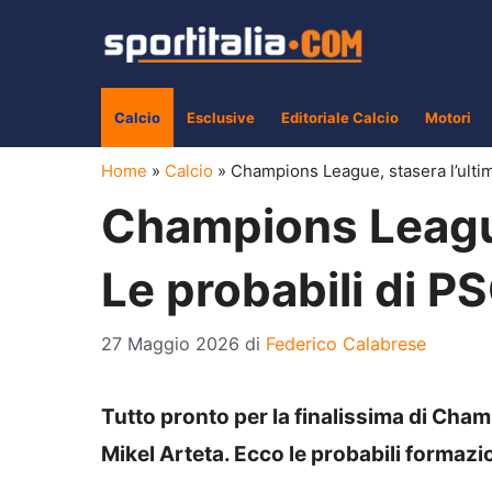
Vai
al
contenuto
Calcio
Esclusive
Editoriale Calcio
Motori
Home
»
Calcio
»
Champions League, stasera l’ultim
Champions League,
Le probabili di P
27 Maggio 2026
di
Federico Calabrese
Tutto pronto per la finalissima di Champ
Mikel Arteta. Ecco le probabili formazi