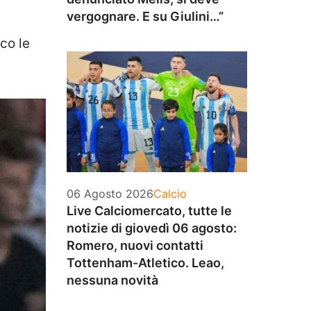
vergognare. E su Giulini…”
cco le
Categorie
06 Agosto 2026
Calcio
Live Calciomercato, tutte le
notizie di giovedì 06 agosto:
Romero, nuovi contatti
Tottenham-Atletico. Leao,
nessuna novità