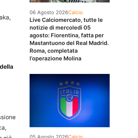
Categorie
06 Agosto 2026
Calcio
aka,
Live Calciomercato, tutte le
notizie di mercoledì 05
agosto: Fiorentina, fatta per
Mastantuono del Real Madrid.
Roma, completata
l’operazione Molina
della
ssione
ca,
Categorie
05 Agosto 2026
Calcio