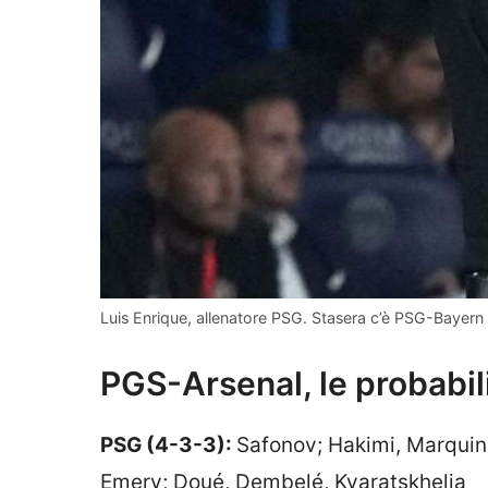
Luis Enrique, allenatore PSG. Stasera c’è PSG-Bayern
PGS-Arsenal, le probabil
PSG (4-3-3):
Safonov; Hakimi, Marquin
Emery; Doué, Dembelé, Kvaratskhelia