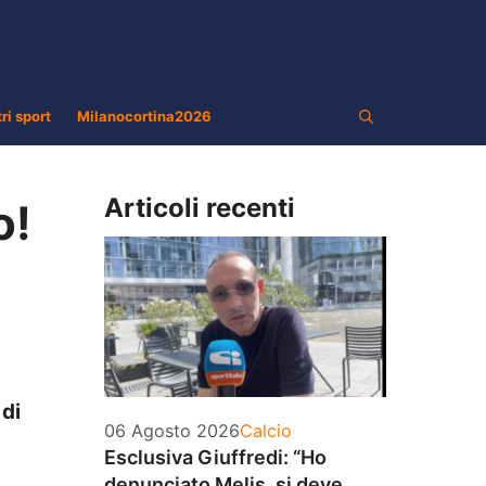
tri sport
Milanocortina2026
Articoli recenti
o!
 di
Categorie
06 Agosto 2026
Calcio
Esclusiva Giuffredi: “Ho
denunciato Melis, si deve