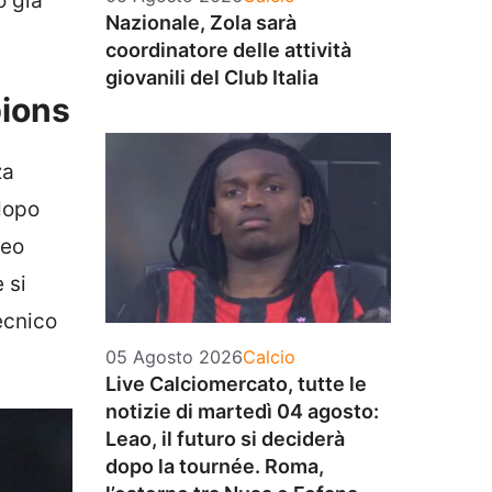
o già
Nazionale, Zola sarà
coordinatore delle attività
giovanili del Club Italia
pions
za
 dopo
peo
 si
ecnico
Categorie
05 Agosto 2026
Calcio
Live Calciomercato, tutte le
notizie di martedì 04 agosto:
Leao, il futuro si deciderà
dopo la tournée. Roma,