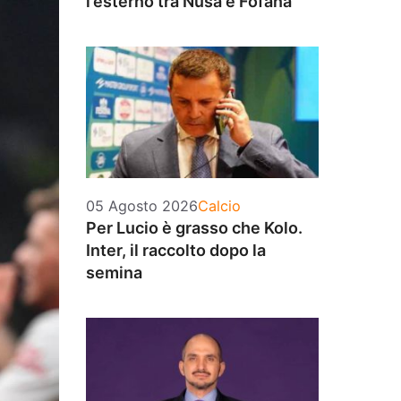
l’esterno tra Nusa e Fofana
Categorie
05 Agosto 2026
Calcio
Per Lucio è grasso che Kolo.
Inter, il raccolto dopo la
semina