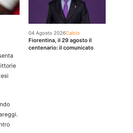
Categorie
04 Agosto 2026
Calcio
Fiorentina, il 29 agosto il
centenario: il comunicato
esenta
ittorie
cesi
ando
areggi.
ntro