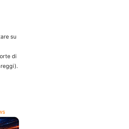
tare su
orte di
areggi).
ws