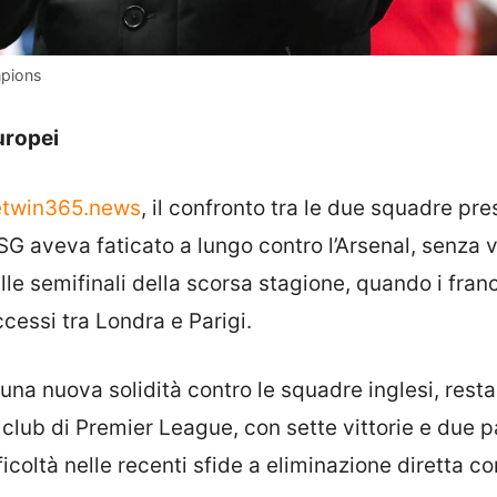
mpions
uropei
etwin365.news
, il confronto tra le due squadre pr
 PSG aveva faticato a lungo contro l’Arsenal, senza v
lle semifinali della scorsa stagione, quando i fran
cessi tra Londra e Parigi.
o una nuova solidità contro le squadre inglesi, rest
 club di Premier League, con sette vittorie e due p
ficoltà nelle recenti sfide a eliminazione diretta co