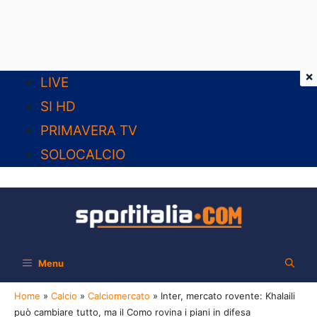
×
Vai
LIVE
al
SI HD
contenuto
PRIMAVERA TV
SOLOCALCIO
Menu
Home
»
Calcio
»
Calciomercato
»
Inter, mercato rovente: Khalaili
può cambiare tutto, ma il Como rovina i piani in difesa