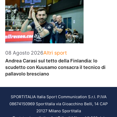
Categorie
08 Agosto 2026
Altri sport
Andrea Carasi sul tetto della Finlandia: lo
scudetto con Kuusamo consacra il tecnico di
pallavolo bresciano
SPORTITALIA Italia Sport Communication S.r.l. P.IVA
08674150969 Sportitalia via Gioacchino Belli, 14 CAP
20127 Milano Sportitalia