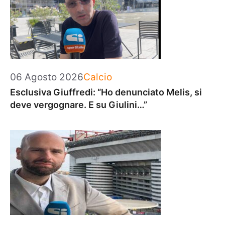
Categorie
06 Agosto 2026
Calcio
Esclusiva Giuffredi: “Ho denunciato Melis, si
deve vergognare. E su Giulini…”