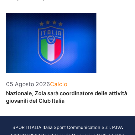
Categorie
05 Agosto 2026
Calcio
Nazionale, Zola sarà coordinatore delle attività
giovanili del Club Italia
SPORTITALIA Italia Sport Communication S.r.l. P.IVA