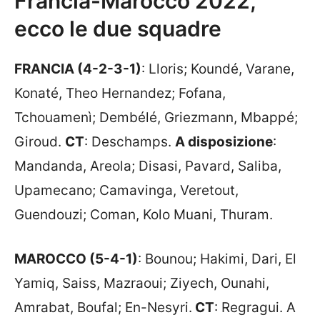
Francia-Marocco 2022,
ecco le due squadre
FRANCIA (4-2-3-1)
: Lloris; Koundé, Varane,
Konaté, Theo Hernandez; Fofana,
Tchouamenì; Dembélé, Griezmann, Mbappé;
Giroud.
CT
: Deschamps.
A disposizione
:
Mandanda, Areola; Disasi, Pavard, Saliba,
Upamecano; Camavinga, Veretout,
Guendouzi; Coman, Kolo Muani, Thuram.
MAROCCO (5-4-1)
: Bounou; Hakimi, Dari, El
Yamiq, Saiss, Mazraoui; Ziyech, Ounahi,
Amrabat, Boufal; En-Nesyri.
CT
: Regragui. A