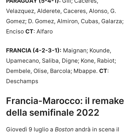
PARAGUAY (5-4-1):
Gill; Caceres,
Velazquez, Alderete, Caceres, Alonso, G.
Gomez; D. Gomez, Almiron, Cubas, Galarza;
Enciso
CT
: Alfaro
FRANCIA (4-2-3-1):
Maignan; Kounde,
Upamecano, Saliba, Digne; Kone, Rabiot;
Dembele, Olise, Barcola; Mbappe.
CT
:
Deschamps
Francia-Marocco: il remake
della semifinale 2022
Giovedì 9 luglio a
Boston
andrà in scena il