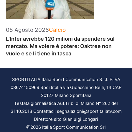
Categorie
08 Agosto 2026
Calcio
L’Inter avrebbe 120 milioni da spendere sul
mercato. Ma volere è potere: Oaktree non
vuole e se li tiene in tasca
SPORTITALIA Italia Sport Communication S.r.l. P.IVA
08674150969 Sportitalia via Gioacchino Belli, 14 CAP
20127 Milano Sportitalia
Testata giornalistica Aut.Trib. di Milano N° 262 del
31.10.2018 Contattaci: segnalazioni@sportitaliatv.com
Direttore sito Gianluigi Longari
@2026 Italia Sport Communication Srl