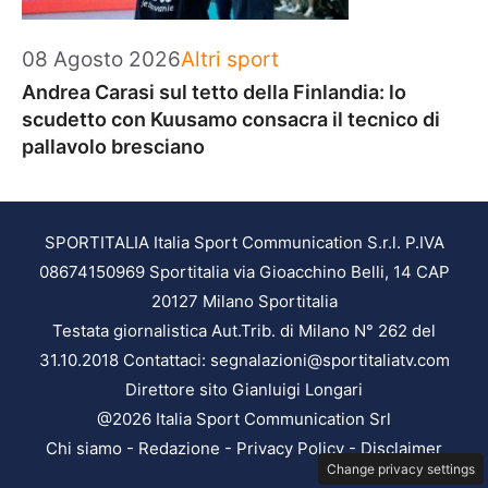
Categorie
08 Agosto 2026
Altri sport
Andrea Carasi sul tetto della Finlandia: lo
scudetto con Kuusamo consacra il tecnico di
pallavolo bresciano
SPORTITALIA Italia Sport Communication S.r.l. P.IVA
08674150969 Sportitalia via Gioacchino Belli, 14 CAP
20127 Milano Sportitalia
Testata giornalistica Aut.Trib. di Milano N° 262 del
31.10.2018 Contattaci: segnalazioni@sportitaliatv.com
Direttore sito Gianluigi Longari
@2026 Italia Sport Communication Srl
Chi siamo
-
Redazione
-
Privacy Policy
-
Disclaimer
Change privacy settings