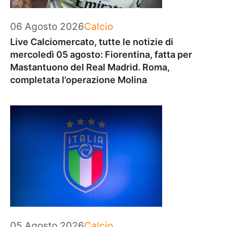
Categorie
06 Agosto 2026
Calcio
Live Calciomercato, tutte le notizie di
mercoledì 05 agosto: Fiorentina, fatta per
Mastantuono del Real Madrid. Roma,
completata l’operazione Molina
Categorie
05 Agosto 2026
Calcio