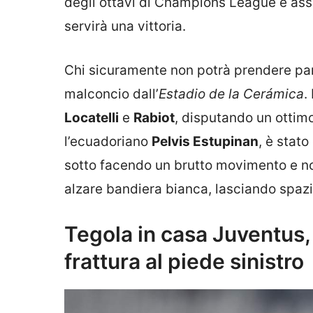
degli ottavi di Champions League è ass
servirà una vittoria.
Chi sicuramente non potrà prendere par
malconcio dall’
Estadio de la Cerámica
.
Locatelli
e
Rabiot
, disputando un ottimo
l’ecuadoriano
Pelvis Estupinan
, è stat
sotto facendo un brutto movimento e non
alzare bandiera bianca, lasciando spaz
Tegola in casa Juventus
frattura al piede sinistro