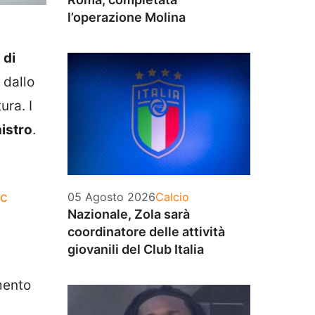
l’operazione Molina
 di
 dallo
ura. I
istro
.
Categorie
ic
05 Agosto 2026
Calcio
Nazionale, Zola sarà
coordinatore delle attività
giovanili del Club Italia
mento