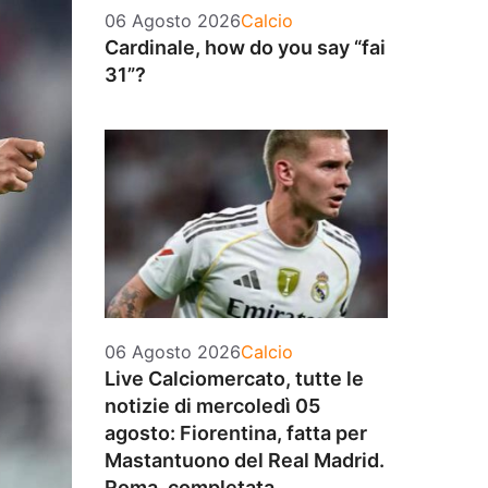
Categorie
06 Agosto 2026
Calcio
Cardinale, how do you say “fai
31”?
Categorie
06 Agosto 2026
Calcio
Live Calciomercato, tutte le
notizie di mercoledì 05
agosto: Fiorentina, fatta per
Mastantuono del Real Madrid.
Roma, completata