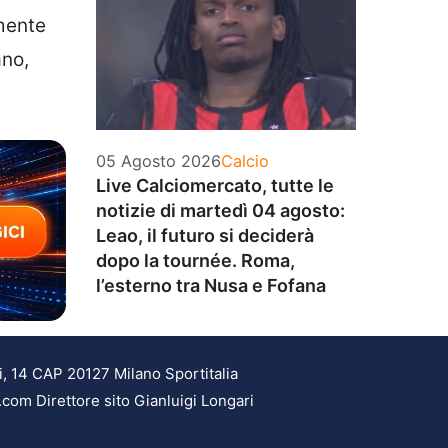
mente
ano,
Categorie
05 Agosto 2026
Calcio
Live Calciomercato, tutte le
notizie di martedì 04 agosto:
Leao, il futuro si deciderà
dopo la tournée. Roma,
l’esterno tra Nusa e Fofana
i, 14 CAP 20127 Milano Sportitalia
.com Direttore sito Gianluigi Longari