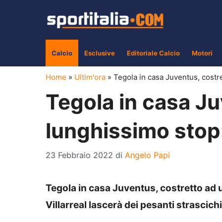
Vai
al
contenuto
Calcio
Esclusive
Editoriale Calcio
Motori
Home
»
Ultim'ora
»
Tegola in casa Juventus, costr
Tegola in casa Ju
lunghissimo stop:
23 Febbraio 2022
di
Angelo Papi
Tegola in casa Juventus, costretto ad u
Villarreal lascerà dei pesanti strascichi