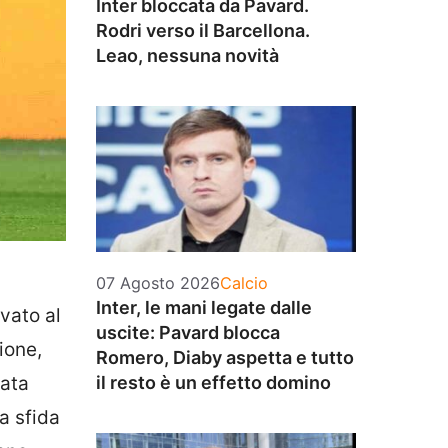
Inter bloccata da Pavard.
Rodri verso il Barcellona.
Leao, nessuna novità
Categorie
07 Agosto 2026
Calcio
Inter, le mani legate dalle
ivato al
uscite: Pavard blocca
ione,
Romero, Diaby aspetta e tutto
cata
il resto è un effetto domino
a sfida