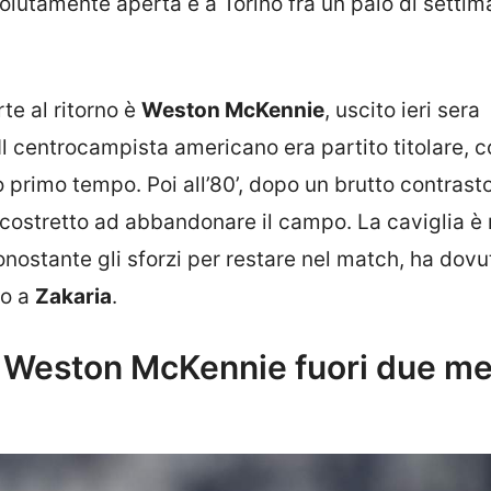
olutamente aperta e a Torino fra un paio di setti
te al ritorno è
Weston McKennie
, uscito ieri sera
 Il centrocampista americano era partito titolare, 
 primo tempo. Poi all’80’, dopo un brutto contrast
o costretto ad abbandonare il campo. La caviglia è
ostante gli sforzi per restare nel match, ha dovu
io a
Zakaria
.
, Weston McKennie fuori due me