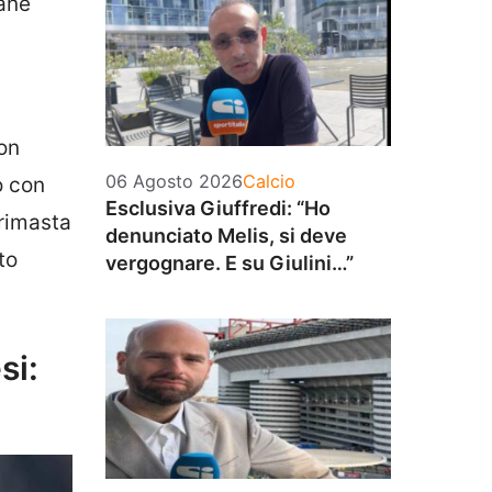
mane
con
Categorie
06 Agosto 2026
Calcio
o con
Esclusiva Giuffredi: “Ho
 rimasta
denunciato Melis, si deve
to
vergognare. E su Giulini…”
si: