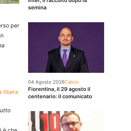
Inter, il raccolto dopo la
semina
erso per
un
ha
Categorie
04 Agosto 2026
Calcio
Fiorentina, il 29 agosto il
 libera
centenario: il comunicato
tutto
i è che