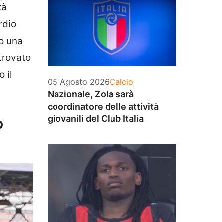
tà
rdio
to una
trovato
 il
Categorie
05 Agosto 2026
Calcio
Nazionale, Zola sarà
coordinatore delle attività
giovanili del Club Italia
o