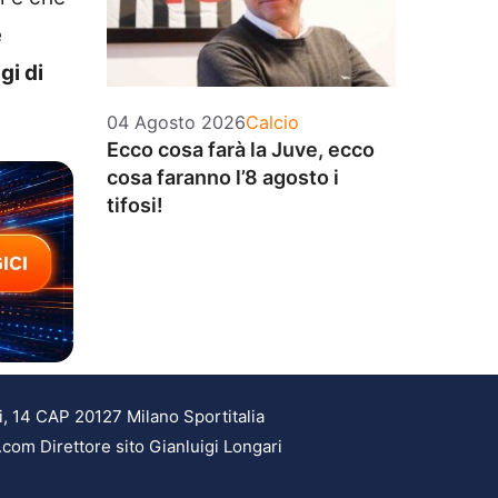
e
gi di
Categorie
04 Agosto 2026
Calcio
Ecco cosa farà la Juve, ecco
cosa faranno l’8 agosto i
tifosi!
i, 14 CAP 20127 Milano Sportitalia
.com Direttore sito Gianluigi Longari