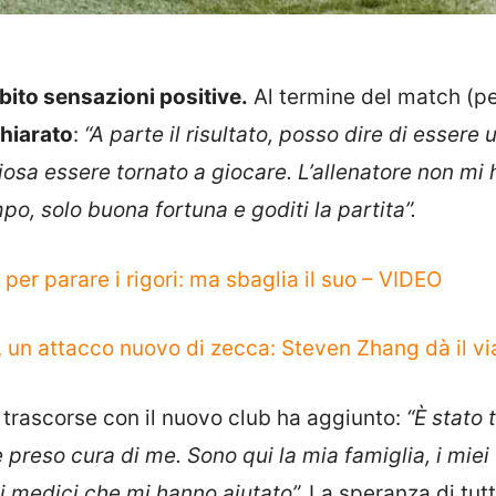
ito sensazioni positive.
Al termine del match (p
chiarato
:
“A parte il risultato, posso dire di essere 
osa essere tornato a giocare. L’allenatore non mi 
o, solo buona fortuna e goditi la partita”.
per parare i rigori: ma sbaglia il suo – VIDEO
 un attacco nuovo di zecca: Steven Zhang dà il via
 trascorse con il nuovo club ha aggiunto:
“È stato 
 è preso cura di me. Sono qui la mia famiglia, i miei
uni medici che mi hanno aiutato”.
La speranza di tutt