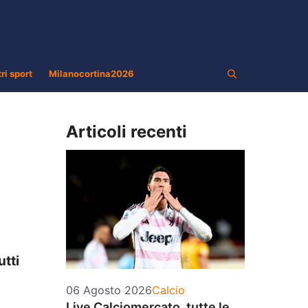
tri sport
Milanocortina2026
Articoli recenti
utti
Categorie
06 Agosto 2026
Calcio
Live Calciomercato, tutte le