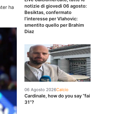
notizie di giovedì 06 agosto:
nter ha
Besiktas, confermato
l’interesse per Vlahovic:
smentito quello per Brahim
Diaz
Categorie
06 Agosto 2026
Calcio
Cardinale, how do you say “fai
31”?