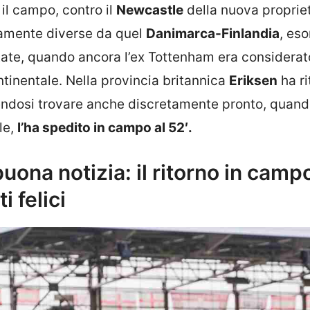
il campo, contro il
Newcastle
della nuova proprie
ndamente diverse da quel
Danimarca-Finlandia
, eso
state, quando ancora l’ex Tottenham era considera
ontinentale. Nella provincia britannica
Eriksen
ha ri
endosi trovare anche discretamente pronto, quando
le,
l’ha spedito in campo al 52′.
uona notizia: il ritorno in camp
i felici