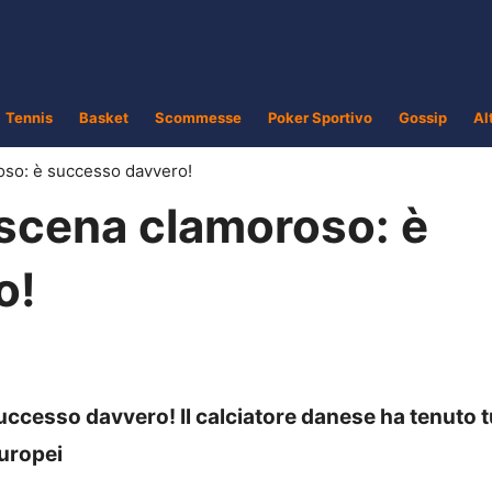
Tennis
Basket
Scommesse
Poker Sportivo
Gossip
Al
oso: è successo davvero!
 scena clamoroso: è
o!
uccesso davvero! Il calciatore danese ha tenuto t
Europei