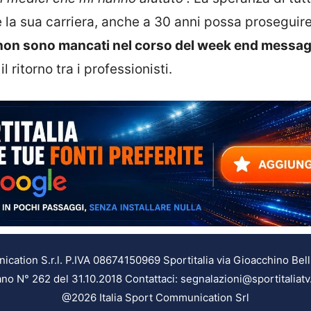
he la sua carriera, anche a 30 anni possa proseguir
non sono mancati nel corso del week end messag
l ritorno tra i professionisti.
ation S.r.l. P.IVA 08674150969 Sportitalia via Gioacchino Bell
ilano N° 262 del 31.10.2018 Contattaci: segnalazioni@sportitaliatv
@2026 Italia Sport Communication Srl