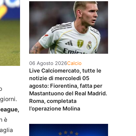
Categorie
06 Agosto 2026
Calcio
Live Calciomercato, tutte le
notizie di mercoledì 05
agosto: Fiorentina, fatta per
o
Mastantuono del Real Madrid.
iorni.
Roma, completata
l’operazione Molina
League,
n è
aglia