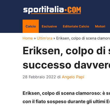
Vai
al
contenuto
Calcio
Esclusive
Editoriale Calcio
Motori
Home
»
Ultim'ora
»
Eriksen, colpo di scena clamor
Eriksen, colpo di
successo davver
28 Febbraio 2022
di
Angelo Papi
Eriksen, colpo di scena clamoroso: è s
con il fiato sospeso durante gli ultimi 