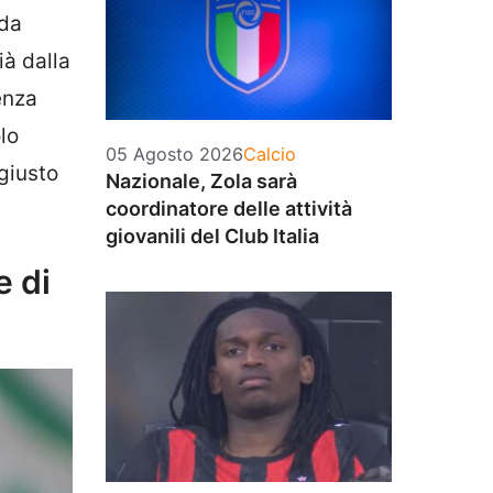
nda
ià dalla
enza
lo
Categorie
05 Agosto 2026
Calcio
 giusto
Nazionale, Zola sarà
coordinatore delle attività
giovanili del Club Italia
e di