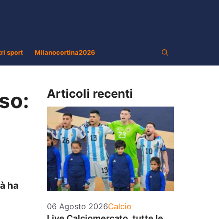
tri sport
Milanocortina2026
Articoli recenti
so:
tà ha
Categorie
06 Agosto 2026
Calcio
Live Calciomercato, tutte le