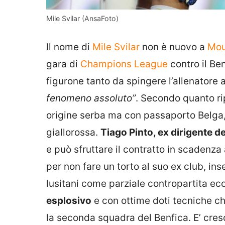
Mile Svilar (AnsaFoto)
Il nome di
Mile Svilar
non è nuovo a
Mou
gara di
Champions League
contro il Ben
figurone tanto da spingere l’allenatore
fenomeno assoluto”
. Secondo quanto ri
origine serba ma con passaporto Belga,
giallorossa.
Tiago Pinto, ex dirigente d
e può sfruttare il contratto in scadenz
per non fare un torto al suo ex club, ins
lusitani come parziale contropartita e
esplosivo
e con ottime doti tecniche che
la seconda squadra del Benfica. E’ cre