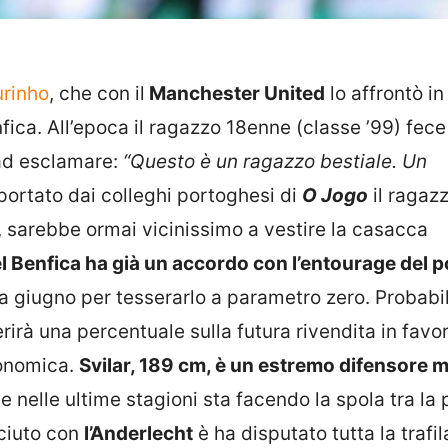
rinho
, che con il
Manchester United
lo affrontò in
fica. All’epoca il ragazzo 18enne (classe ’99) fece
 ad esclamare:
“Questo è un ragazzo bestiale. Un
portato dai colleghi portoghesi di
O Jogo
il ragazz
 sarebbe ormai vicinissimo a vestire la casacca
el Benfica ha già un accordo con l’entourage del p
a a giugno per tesserarlo a parametro zero. Probab
erirà una percentuale sulla futura rivendita in favo
conomica.
Svilar, 189 cm, è un estremo difensore 
 nelle ultime stagioni sta facendo la spola tra la 
sciuto con
l’Anderlecht
è ha disputato tutta la trafil