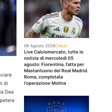
Categorie
06 Agosto 2026
Calcio
Live Calciomercato, tutte le
notizie di mercoledì 05
agosto: Fiorentina, fatta per
Mastantuono del Real Madrid.
nciare
Roma, completata
zi di
l’operazione Molina
 la Dea
ipetere