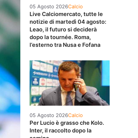
Categorie
05 Agosto 2026
Calcio
Live Calciomercato, tutte le
notizie di martedì 04 agosto:
Leao, il futuro si deciderà
dopo la tournée. Roma,
l’esterno tra Nusa e Fofana
Categorie
05 Agosto 2026
Calcio
Per Lucio è grasso che Kolo.
Inter, il raccolto dopo la