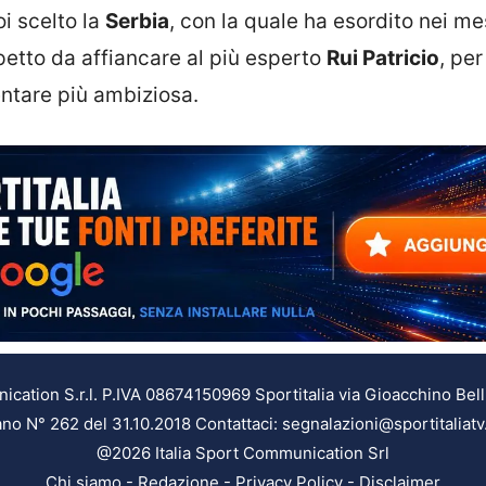
oi scelto la
Serbia
, con la quale ha esordito nei me
petto da affiancare al più esperto
Rui Patricio
, pe
ntare più ambiziosa.
ation S.r.l. P.IVA 08674150969 Sportitalia via Gioacchino Bell
ilano N° 262 del 31.10.2018 Contattaci: segnalazioni@sportitaliatv
@2026 Italia Sport Communication Srl
Chi siamo
-
Redazione
-
Privacy Policy
-
Disclaimer