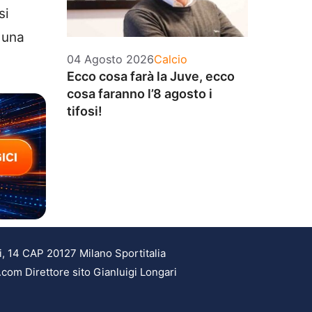
si
r una
Categorie
04 Agosto 2026
Calcio
Ecco cosa farà la Juve, ecco
cosa faranno l’8 agosto i
tifosi!
i, 14 CAP 20127 Milano Sportitalia
.com Direttore sito Gianluigi Longari