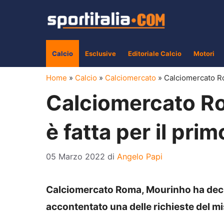
Vai
al
contenuto
Calcio
Esclusive
Editoriale Calcio
Motori
Home
»
Calcio
»
Calciomercato
»
Calciomercato Rom
Calciomercato Ro
è fatta per il pri
05 Marzo 2022
di
Angelo Papi
Calciomercato Roma, Mourinho ha deciso:
accontentato una delle richieste del m