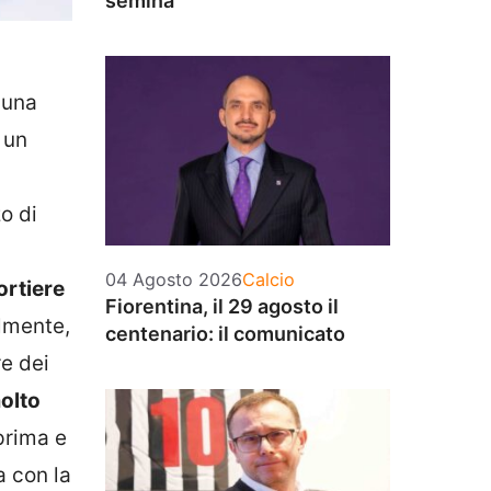
semina
 una
 un
o di
Categorie
04 Agosto 2026
Calcio
ortiere
Fiorentina, il 29 agosto il
ilmente,
centenario: il comunicato
re dei
molto
prima e
a con la