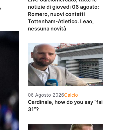
notizie di giovedì 06 agosto:
e
Romero, nuovi contatti
Tottenham-Atletico. Leao,
nessuna novità
Categorie
06 Agosto 2026
Calcio
Cardinale, how do you say “fai
31”?