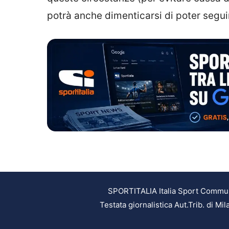
potrà anche dimenticarsi di poter segui
SPORTITALIA Italia Sport Communic
Testata giornalistica Aut.Trib. di M