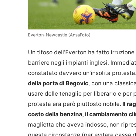
Everton-Newcastle (AnsaFoto)
Un tifoso dell’Everton ha fatto irruzio
barriere negli impianti inglesi. Immediat
constatato davvero un’insolita protesta
della porta di Begovic
, con una classic
usare delle tenaglie per liberarlo e per
protesta era però piuttosto nobile.
Il ra
costo della benzina, il cambiamento cli
maglietta che aveva indosso, non ripre
queste circostanze (per evitare cassa d