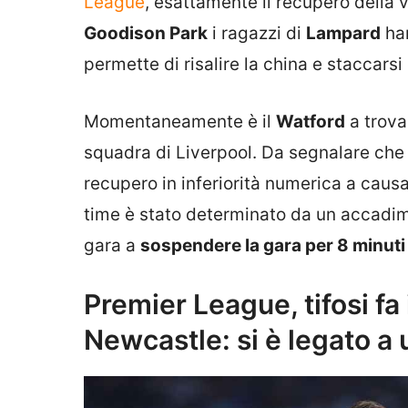
League
, esattamente il recupero della 
Goodison Park
i ragazzi di
Lampard
han
permette di risalire la china e staccarsi
Momentaneamente è il
Watford
a trovar
squadra di Liverpool. Da segnalare che 
recupero in inferiorità numerica a caus
time è stato determinato da un accadimen
gara a
sospendere la gara per 8 minuti
Premier League, tifosi fa
Newcastle: si è legato a 