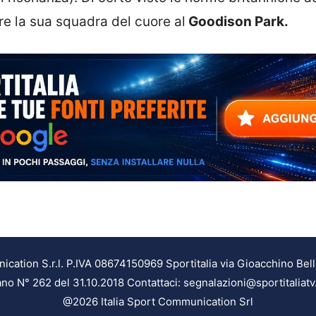
re la sua squadra del cuore al
Goodison Park.
ation S.r.l. P.IVA 08674150969 Sportitalia via Gioacchino Bell
ilano N° 262 del 31.10.2018 Contattaci: segnalazioni@sportitaliatv
@2026 Italia Sport Communication Srl