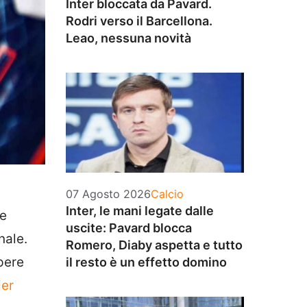
Inter bloccata da Pavard.
Rodri verso il Barcellona.
Leao, nessuna novità
Categorie
07 Agosto 2026
Calcio
Inter, le mani legate dalle
te
uscite: Pavard blocca
nale.
Romero, Diaby aspetta e tutto
pere
il resto è un effetto domino
er