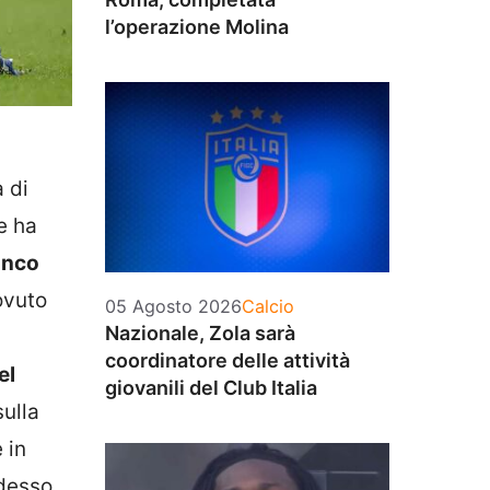
l’operazione Molina
 di
e ha
ianco
ovuto
Categorie
05 Agosto 2026
Calcio
Nazionale, Zola sarà
coordinatore delle attività
el
giovanili del Club Italia
sulla
 in
adesso