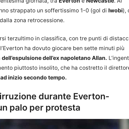
ventesima giornata, tra
Everton
e
Newcastle
. Al
no strappato un soffertissimo 1-0 (gol di
Iwobi
),
 dalla zona retrocessione.
si terzultimo in classifica, con tre punti di distacc
l’Everton ha dovuto giocare ben sette minuti più
a
dell’espulsione dell’ex napoletano Allan.
L’ingent
to piuttosto insolito, che ha costretto il direttor
 ad inizio secondo tempo.
 irruzione durante Everton-
un palo per protesta