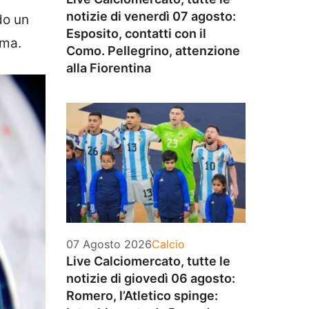
notizie di venerdì 07 agosto:
do un
Esposito, contatti con il
ima.
Como. Pellegrino, attenzione
alla Fiorentina
Categorie
07 Agosto 2026
Calcio
Live Calciomercato, tutte le
notizie di giovedì 06 agosto:
Romero, l’Atletico spinge: