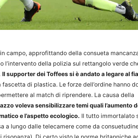
ne in campo, approfittando della consueta mancanza
o l’intervento della polizia sul rettangolo verde ch
.
Il supporter dei Toffees si è andato a legare al f
a fascetta di plastica. Le forze dell’ordine hanno d
 permettere al match di riprendere. La causa della
gazzo voleva sensibilizzare temi quali l’aumento d
matico e l’aspetto ecologico.
Il tutto immortalato 
sa a lungo dalle telecamere come da consuetudine
i risonanza). Di certo visto le norme britanniche 