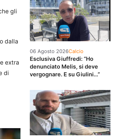
 che gli
o dalla
Categorie
06 Agosto 2026
Calcio
Esclusiva Giuffredi: “Ho
e extra
denunciato Melis, si deve
e di
vergognare. E su Giulini…”