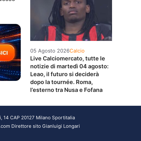
Categorie
05 Agosto 2026
Calcio
Live Calciomercato, tutte le
notizie di martedì 04 agosto:
Leao, il futuro si deciderà
dopo la tournée. Roma,
l’esterno tra Nusa e Fofana
i, 14 CAP 20127 Milano Sportitalia
.com Direttore sito Gianluigi Longari