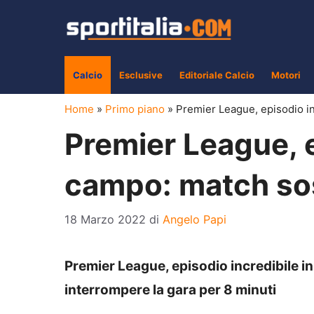
Vai
al
contenuto
Calcio
Esclusive
Editoriale Calcio
Motori
Home
»
Primo piano
»
Premier League, episodio i
Premier League, e
campo: match so
18 Marzo 2022
di
Angelo Papi
Premier League, episodio incredibile i
interrompere la gara per 8 minuti