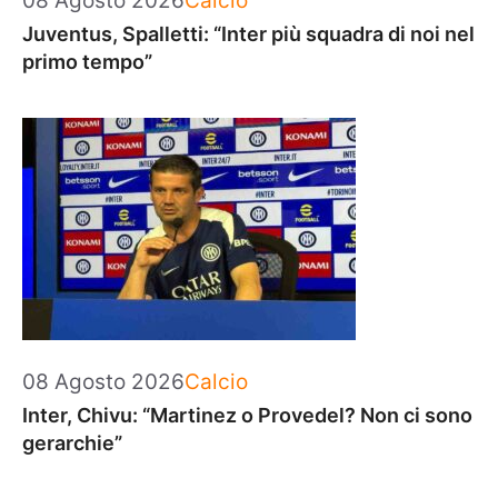
08 Agosto 2026
Calcio
Juventus, Spalletti: “Inter più squadra di noi nel
primo tempo”
Categorie
08 Agosto 2026
Calcio
Inter, Chivu: “Martinez o Provedel? Non ci sono
gerarchie”