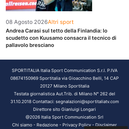
Categorie
08 Agosto 2026
Altri sport
Andrea Carasi sul tetto della Finlandia: lo
scudetto con Kuusamo consacra il tecnico di
pallavolo bresciano
SPORTITALIA Italia Sport Communication S.r.l. P.IVA
08674150969 Sportitalia via Gioacchino Belli, 14 CAP
20127 Milano Sportitalia
Testata giornalistica Aut.Trib. di Milano N° 262 del
31.10.2018 Contattaci: segnalazioni@sportitaliatv.com
Direttore sito Gianluigi Longari
@2026 Italia Sport Communication Srl
Chi siamo
-
Redazione
-
Privacy Policy
-
Disclaimer