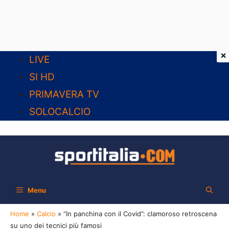
×
Vai
LIVE
al
SI HD
contenuto
PRIMAVERA TV
SOLOCALCIO
Menu
Home
»
Calcio
»
“In panchina con il Covid”: clamoroso retroscena
su uno dei tecnici più famosi