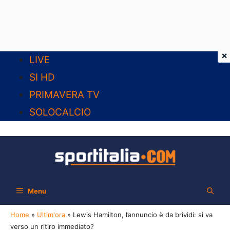
×
Vai
LIVE
al
SI HD
contenuto
PRIMAVERA TV
SOLOCALCIO
Menu
Home
»
Ultim'ora
»
Lewis Hamilton, l’annuncio è da brividi: si va
verso un ritiro immediato?