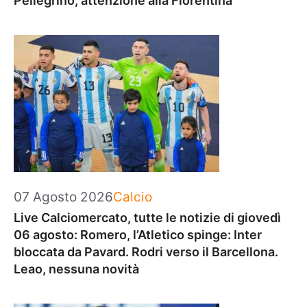
Pellegrino, attenzione alla Fiorentina
Categorie
07 Agosto 2026
Calcio
Live Calciomercato, tutte le notizie di giovedì
06 agosto: Romero, l’Atletico spinge: Inter
bloccata da Pavard. Rodri verso il Barcellona.
Leao, nessuna novità