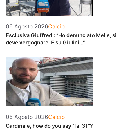
Categorie
06 Agosto 2026
Calcio
Esclusiva Giuffredi: “Ho denunciato Melis, si
deve vergognare. E su Giulini…”
Categorie
06 Agosto 2026
Calcio
Cardinale, how do you say “fai 31”?