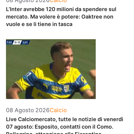
08 Agosto 2026
Calcio
L’Inter avrebbe 120 milioni da spendere sul
mercato. Ma volere è potere: Oaktree non
vuole e se li tiene in tasca
Categorie
08 Agosto 2026
Calcio
Live Calciomercato, tutte le notizie di venerdì
07 agosto: Esposito, contatti con il Como.