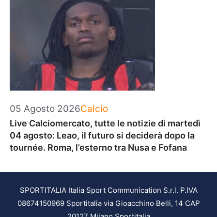
Categorie
05 Agosto 2026
Calcio
Live Calciomercato, tutte le notizie di martedì
04 agosto: Leao, il futuro si deciderà dopo la
tournée. Roma, l’esterno tra Nusa e Fofana
SPORTITALIA Italia Sport Communication S.r.l. P.IVA
08674150969 Sportitalia via Gioacchino Belli, 14 CAP
20127 Milano Sportitalia