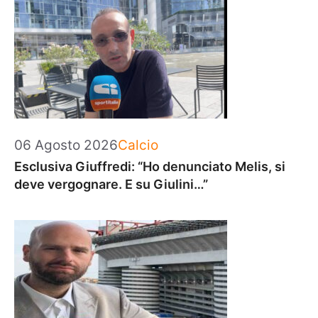
Categorie
06 Agosto 2026
Calcio
Esclusiva Giuffredi: “Ho denunciato Melis, si
deve vergognare. E su Giulini…”