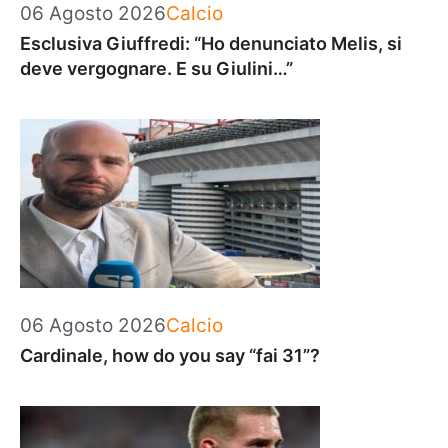
Categorie
06 Agosto 2026
Calcio
Esclusiva Giuffredi: “Ho denunciato Melis, si
deve vergognare. E su Giulini…”
Categorie
06 Agosto 2026
Calcio
Cardinale, how do you say “fai 31”?