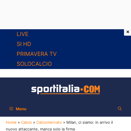
×
Vai
LIVE
al
SI HD
contenuto
PRIMAVERA TV
SOLOCALCIO
Menu
Home
»
Calcio
»
Calciomercato
»
Milan, ci siamo: in arrivo il
nuovo attaccante, manca solo la firma