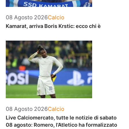
Categorie
08 Agosto 2026
Calcio
Kamarat, arriva Boris Krstic: ecco chi è
Categorie
08 Agosto 2026
Calcio
Live Calciomercato, tutte le notizie di sabato
08 agosto: Romero, l’Atletico ha formalizzato