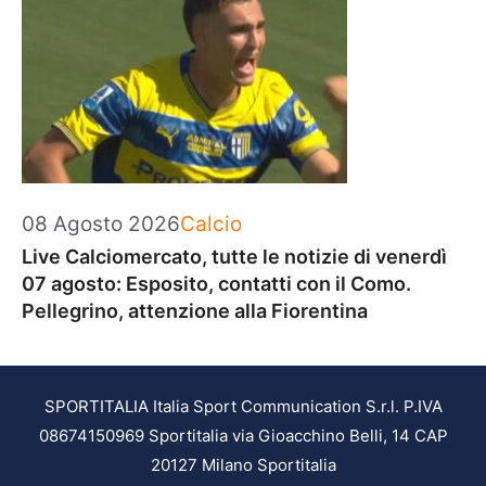
Categorie
08 Agosto 2026
Calcio
Live Calciomercato, tutte le notizie di venerdì
07 agosto: Esposito, contatti con il Como.
Pellegrino, attenzione alla Fiorentina
SPORTITALIA Italia Sport Communication S.r.l. P.IVA
08674150969 Sportitalia via Gioacchino Belli, 14 CAP
20127 Milano Sportitalia