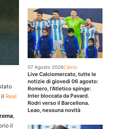
Categorie
07 Agosto 2026
Calcio
Live Calciomercato, tutte le
notizie di giovedì 06 agosto:
stato
Romero, l’Atletico spinge:
Inter bloccata da Pavard.
il
Real
Rodri verso il Barcellona.
Leao, nessuna novità
zema
,
rio il