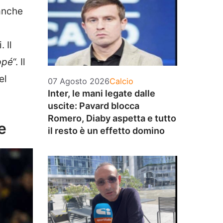
anche
 Il
ppé
“. Il
el
Categorie
07 Agosto 2026
Calcio
Inter, le mani legate dalle
uscite: Pavard blocca
Romero, Diaby aspetta e tutto
e
il resto è un effetto domino