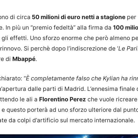
ono di circa
50 milioni di euro netti a stagione
per
. In più un “premio fedeltà” alla firma da
100 mili
 gli effetti. Uno sforzo enorme che però almeno per
innovo. Si perchè dopo l’indiscrezione de ‘
Le Pari
re di
Mbappé
.
hiarato: “
È completamente falso che Kylian ha ri
apertura dalle parti di Madrid. L’ennesima finale 
tendo le ali a
Florentino Perez
che vuole ricreare
 e questo porterà ad uno sforzo ulteriore dal punto
e da colpi d’artificio sul mercato internazionale.