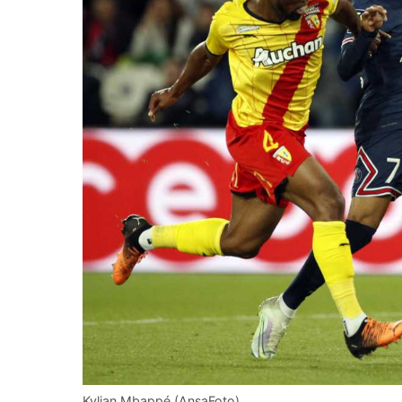
Kylian Mbappé (AnsaFoto)