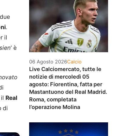
 due
oni
.
 il
sien
‘ è
Categorie
06 Agosto 2026
Calcio
Live Calciomercato, tutte le
notizie di mercoledì 05
nnovato
agosto: Fiorentina, fatta per
di
Mastantuono del Real Madrid.
 il
Real
Roma, completata
l’operazione Molina
 di