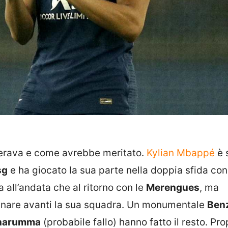
erava e come avrebbe meritato.
Kylian Mbappé
è 
sg
e ha giocato la sua parte nella doppia sfida con 
a all’andata che al ritorno con le
Merengues
, ma
cinare avanti la sua squadra. Un monumentale
Ben
narumma
(probabile fallo) hanno fatto il resto. Prop