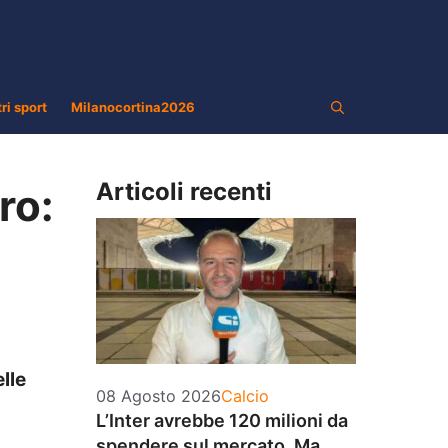
tri sport
Milanocortina2026
Articoli recenti
ro:
lle
Categorie
08 Agosto 2026
Calcio
L’Inter avrebbe 120 milioni da
spendere sul mercato. Ma