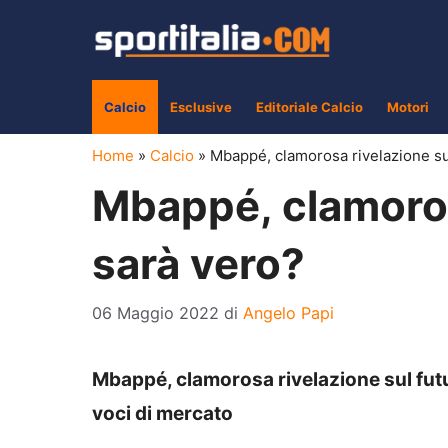
Vai
al
contenuto
Calcio
Esclusive
Editoriale Calcio
Motori
Home
»
Calcio
»
Mbappé, clamorosa rivelazione sul
Mbappé, clamorosa
sarà vero?
06 Maggio 2022
di
Angelo Papi
Mbappé, clamorosa rivelazione sul futu
voci di mercato