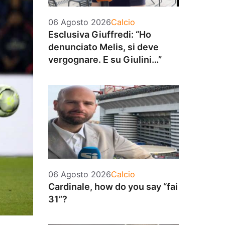
Categorie
06 Agosto 2026
Calcio
Esclusiva Giuffredi: “Ho
denunciato Melis, si deve
vergognare. E su Giulini…”
Categorie
06 Agosto 2026
Calcio
Cardinale, how do you say “fai
31”?