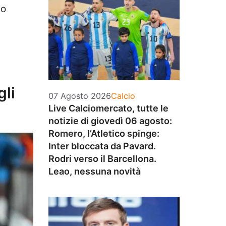
lo
gli
Categorie
07 Agosto 2026
Calcio
Live Calciomercato, tutte le
notizie di giovedì 06 agosto:
Romero, l’Atletico spinge:
Inter bloccata da Pavard.
Rodri verso il Barcellona.
Leao, nessuna novità