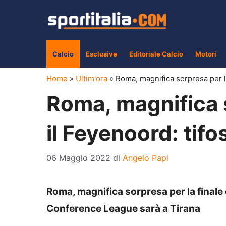
Vai
al
contenuto
Calcio
Esclusive
Editoriale Calcio
Motori
Home
»
Ultim'ora
»
Roma, magnifica sorpresa per la 
Roma, magnifica s
il Feyenoord: tifo
06 Maggio 2022
di
Angelo Papi
Roma, magnifica sorpresa per la finale c
Conference League sarà a Tirana