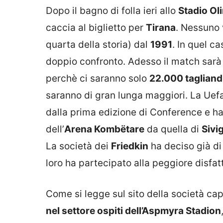
Dopo il bagno di folla ieri allo
Stadio Ol
caccia al biglietto per
Tirana
. Nessuno v
quarta della storia) dal
1991
. In quel ca
doppio confronto. Adesso il match sarà 
perchè ci saranno solo
22.000 tagliand
saranno di gran lunga maggiori. La Uef
dalla prima edizione di Conference e ha
dell’
Arena Kombëtare
da quella di
Sivig
La società dei
Friedkin
ha deciso già di
loro ha partecipato alla peggiore disfa
Come si legge sul sito della società capi
nel settore ospiti dell’Aspmyra Stadion