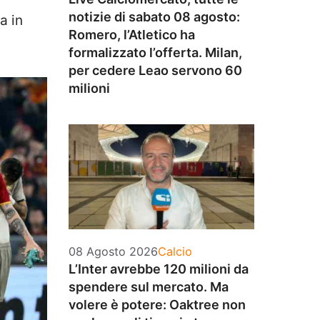
notizie di sabato 08 agosto:
a in
Romero, l’Atletico ha
formalizzato l’offerta. Milan,
per cedere Leao servono 60
milioni
Categorie
08 Agosto 2026
Calcio
L’Inter avrebbe 120 milioni da
spendere sul mercato. Ma
volere è potere: Oaktree non