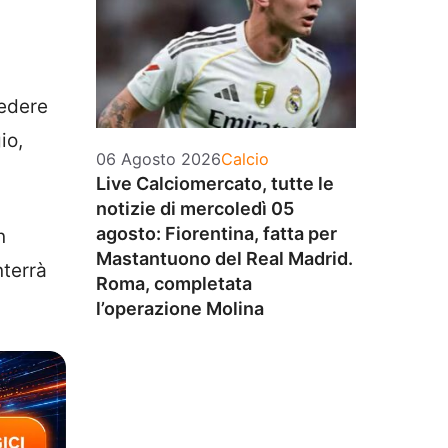
cedere
io,
Categorie
06 Agosto 2026
Calcio
Live Calciomercato, tutte le
notizie di mercoledì 05
agosto: Fiorentina, fatta per
n
Mastantuono del Real Madrid.
nterrà
Roma, completata
l’operazione Molina