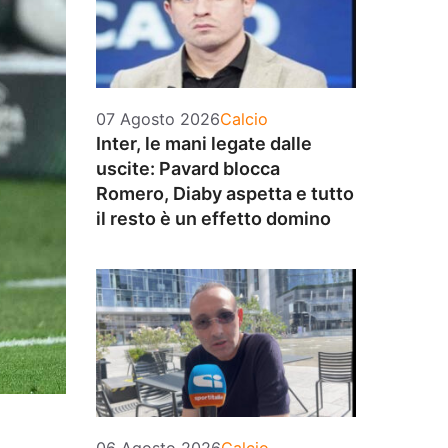
Categorie
07 Agosto 2026
Calcio
Inter, le mani legate dalle
uscite: Pavard blocca
Romero, Diaby aspetta e tutto
il resto è un effetto domino
Categorie