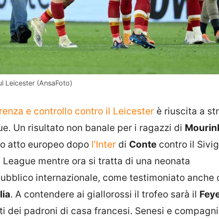
ul Leicester (AnsaFoto)
renza e controllo contro il Leicester
è riuscita a s
ue. Un risultato non banale per i ragazzi di
Mourin
mo atto europeo dopo
l’Inter
di
Conte
contro il Sivig
 League mentre ora si tratta di una neonata
pubblico internazionale, come testimoniato anche 
lia
. A contendere ai giallorossi il trofeo sarà il
Fey
ti dei padroni di casa francesi. Senesi e compagn