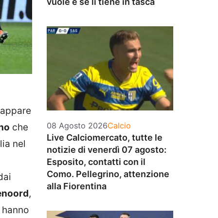
vuole e se li tiene in tasca
trappare
Categorie
08 Agosto 2026
Calcio
ho
che
Live Calciomercato, tutte le
lia nel
notizie di venerdì 07 agosto:
Esposito, contatti con il
Como. Pellegrino, attenzione
dai
alla Fiorentina
enoord
,
i hanno