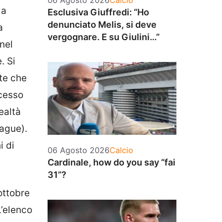
06 Agosto 2026
Calcio
la
Esclusiva Giuffredi: “Ho
denunciato Melis, si deve
a
vergognare. E su Giulini…”
nel
. Si
te che
ccesso
ealtà
ague).
i di
Categorie
06 Agosto 2026
Calcio
Cardinale, how do you say “fai
31”?
ottobre
L’elenco