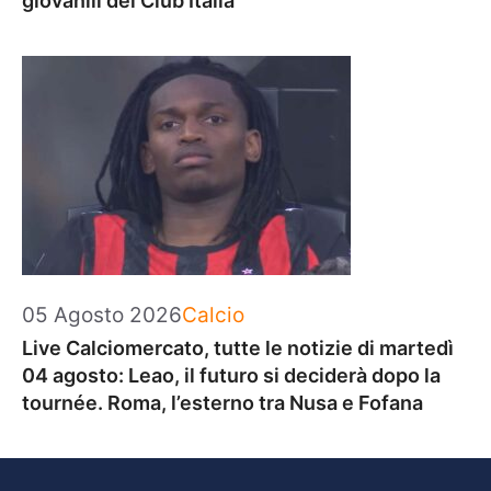
giovanili del Club Italia
Categorie
05 Agosto 2026
Calcio
Live Calciomercato, tutte le notizie di martedì
04 agosto: Leao, il futuro si deciderà dopo la
tournée. Roma, l’esterno tra Nusa e Fofana