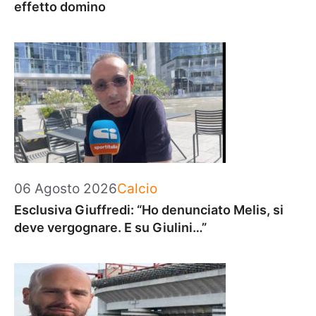
effetto domino
Categorie
06 Agosto 2026
Calcio
Esclusiva Giuffredi: “Ho denunciato Melis, si
deve vergognare. E su Giulini…”