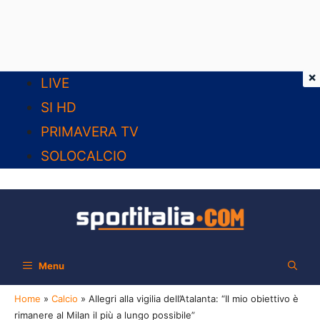
×
Vai
LIVE
al
SI HD
contenuto
PRIMAVERA TV
SOLOCALCIO
Menu
Home
»
Calcio
»
Allegri alla vigilia dell’Atalanta: “Il mio obiettivo è
rimanere al Milan il più a lungo possibile”