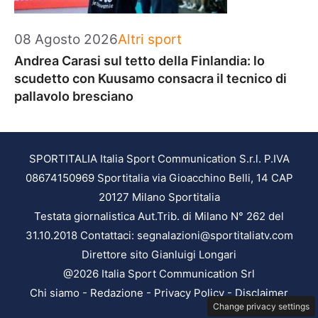
Categorie
08 Agosto 2026
Altri sport
Andrea Carasi sul tetto della Finlandia: lo
scudetto con Kuusamo consacra il tecnico di
pallavolo bresciano
SPORTITALIA Italia Sport Communication S.r.l. P.IVA
08674150969 Sportitalia via Gioacchino Belli, 14 CAP
20127 Milano Sportitalia
Testata giornalistica Aut.Trib. di Milano N° 262 del
31.10.2018 Contattaci: segnalazioni@sportitaliatv.com
Direttore sito Gianluigi Longari
@2026 Italia Sport Communication Srl
Chi siamo
-
Redazione
-
Privacy Policy
-
Disclaimer
Change privacy settings