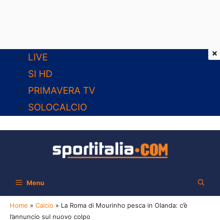
×
Vai
LIVE
al
SI HD
contenuto
PRIMAVERA TV
SOLOCALCIO
Menu
Home
»
Calcio
»
La Roma di Mourinho pesca in Olanda: c’è
l’annuncio sul nuovo colpo