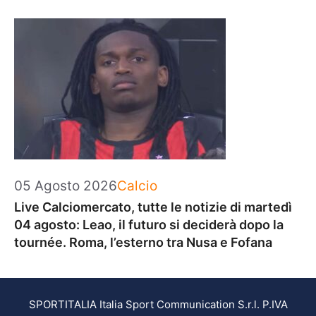
Categorie
05 Agosto 2026
Calcio
Live Calciomercato, tutte le notizie di martedì
04 agosto: Leao, il futuro si deciderà dopo la
tournée. Roma, l’esterno tra Nusa e Fofana
SPORTITALIA Italia Sport Communication S.r.l. P.IVA