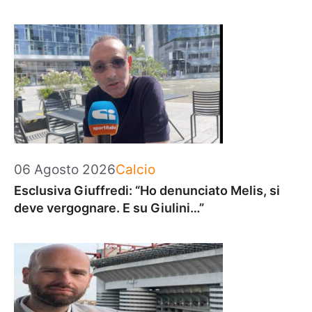
Categorie
06 Agosto 2026
Calcio
Esclusiva Giuffredi: “Ho denunciato Melis, si
deve vergognare. E su Giulini…”