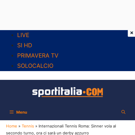
×
Vai
LIVE
al
SI HD
contenuto
PRIMAVERA TV
SOLOCALCIO
Menu
Home
»
Tennis
»
Internazionali Tennis Roma: Sinner vola al
secondo turno, ora ci sarà un derby azzurro