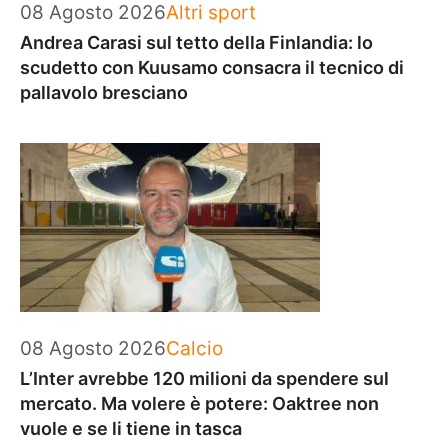
Categorie
08 Agosto 2026
Altri sport
Andrea Carasi sul tetto della Finlandia: lo
scudetto con Kuusamo consacra il tecnico di
pallavolo bresciano
Categorie
08 Agosto 2026
Calcio
L’Inter avrebbe 120 milioni da spendere sul
mercato. Ma volere è potere: Oaktree non
vuole e se li tiene in tasca