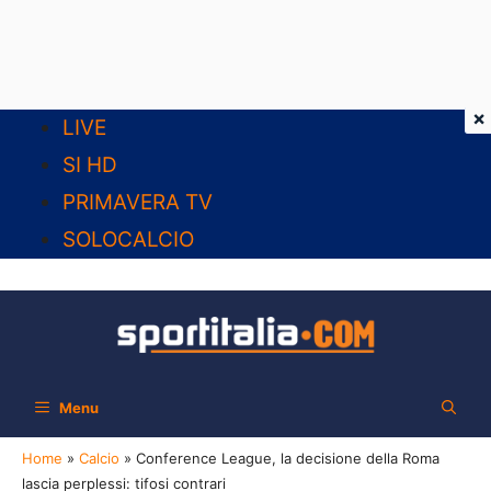
×
Vai
LIVE
al
SI HD
contenuto
PRIMAVERA TV
SOLOCALCIO
Menu
Home
»
Calcio
»
Conference League, la decisione della Roma
lascia perplessi: tifosi contrari