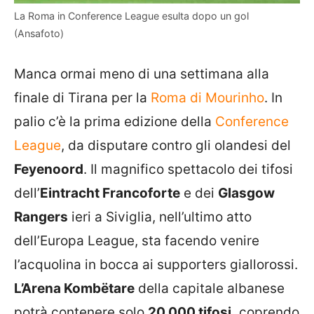
La Roma in Conference League esulta dopo un gol
(Ansafoto)
Manca ormai meno di una settimana alla
finale di Tirana per la
Roma di Mourinho
. In
palio c’è la prima edizione della
Conference
League
, da disputare contro gli olandesi del
Feyenoord
. Il magnifico spettacolo dei tifosi
dell’
Eintracht Francoforte
e dei
Glasgow
Rangers
ieri a Siviglia, nell’ultimo atto
dell’Europa League, sta facendo venire
l’acquolina in bocca ai supporters giallorossi.
L’Arena Kombëtare
della capitale albanese
potrà contenere solo
20.000 tifosi,
coprendo