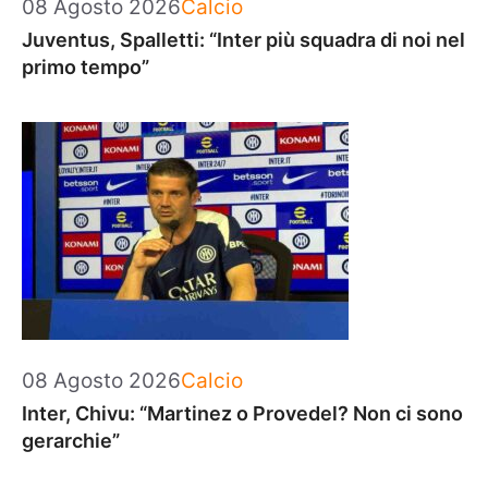
Categorie
08 Agosto 2026
Calcio
Juventus, Spalletti: “Inter più squadra di noi nel
primo tempo”
Categorie
08 Agosto 2026
Calcio
Inter, Chivu: “Martinez o Provedel? Non ci sono
gerarchie”