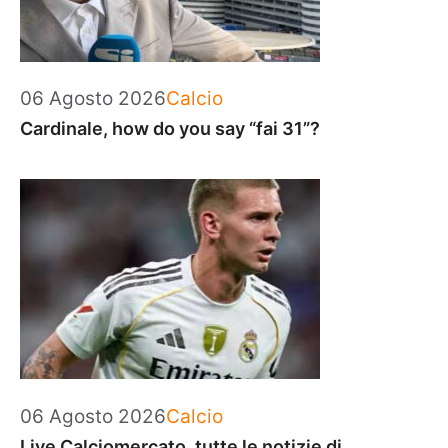
Categorie
06 Agosto 2026
Calcio
Cardinale, how do you say “fai 31”?
Categorie
06 Agosto 2026
Calcio
Live Calciomercato, tutte le notizie di