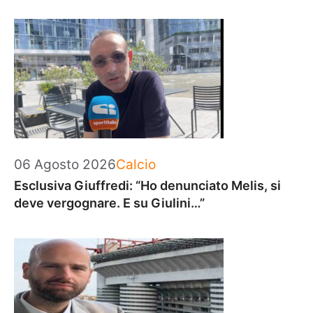
Categorie
06 Agosto 2026
Calcio
Esclusiva Giuffredi: “Ho denunciato Melis, si
deve vergognare. E su Giulini…”