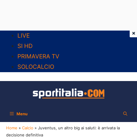
×
Vai
LIVE
al
SI HD
contenuto
PRIMAVERA TV
SOLOCALCIO
Menu
Home
»
Calcio
»
Juventus, un altro big ai saluti: è arrivata la
decisione definitiva