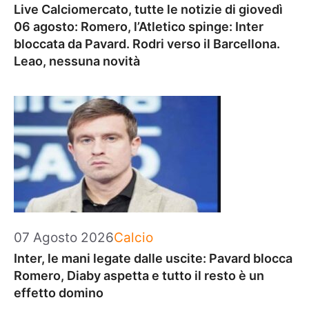
Live Calciomercato, tutte le notizie di giovedì
06 agosto: Romero, l’Atletico spinge: Inter
bloccata da Pavard. Rodri verso il Barcellona.
Leao, nessuna novità
Categorie
07 Agosto 2026
Calcio
Inter, le mani legate dalle uscite: Pavard blocca
Romero, Diaby aspetta e tutto il resto è un
effetto domino