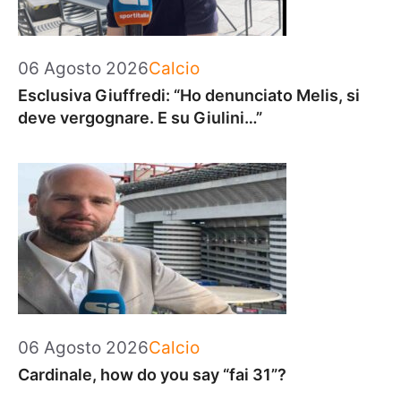
Categorie
06 Agosto 2026
Calcio
Esclusiva Giuffredi: “Ho denunciato Melis, si
deve vergognare. E su Giulini…”
Categorie
06 Agosto 2026
Calcio
Cardinale, how do you say “fai 31”?