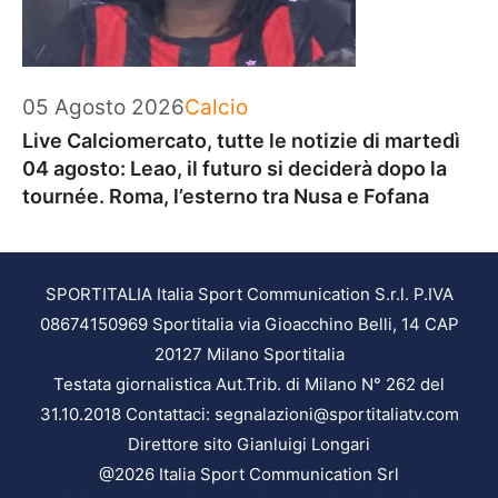
Categorie
05 Agosto 2026
Calcio
Live Calciomercato, tutte le notizie di martedì
04 agosto: Leao, il futuro si deciderà dopo la
tournée. Roma, l’esterno tra Nusa e Fofana
SPORTITALIA Italia Sport Communication S.r.l. P.IVA
08674150969 Sportitalia via Gioacchino Belli, 14 CAP
20127 Milano Sportitalia
Testata giornalistica Aut.Trib. di Milano N° 262 del
31.10.2018 Contattaci: segnalazioni@sportitaliatv.com
Direttore sito Gianluigi Longari
@2026 Italia Sport Communication Srl