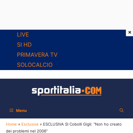
×
Vai
LIVE
al
SI HD
contenuto
PRIMAVERA TV
SOLOCALCIO
Menu
Home
»
Esclusive
»
ESCLUSIVA SI Cobolli Gigli: “Non ho creato
dei problemi nel 2006”