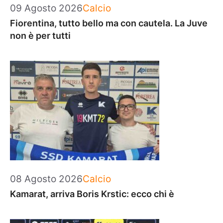
Categorie
09 Agosto 2026
Calcio
Fiorentina, tutto bello ma con cautela. La Juve
non è per tutti
Categorie
08 Agosto 2026
Calcio
Kamarat, arriva Boris Krstic: ecco chi è