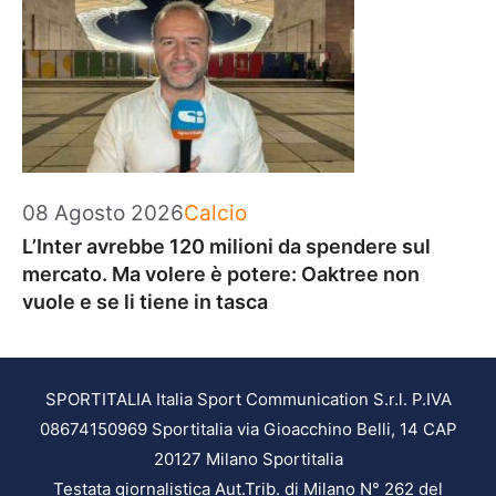
Categorie
08 Agosto 2026
Calcio
L’Inter avrebbe 120 milioni da spendere sul
mercato. Ma volere è potere: Oaktree non
vuole e se li tiene in tasca
SPORTITALIA Italia Sport Communication S.r.l. P.IVA
08674150969 Sportitalia via Gioacchino Belli, 14 CAP
20127 Milano Sportitalia
Testata giornalistica Aut.Trib. di Milano N° 262 del