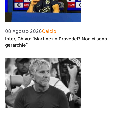
Categorie
08 Agosto 2026
Calcio
Inter, Chivu: “Martinez o Provedel? Non ci sono
gerarchie”