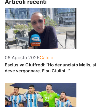
Articoli recenti
Categorie
06 Agosto 2026
Calcio
Esclusiva Giuffredi: “Ho denunciato Melis, si
deve vergognare. E su Giulini…”