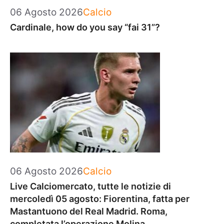
Categorie
06 Agosto 2026
Calcio
Cardinale, how do you say “fai 31”?
Categorie
06 Agosto 2026
Calcio
Live Calciomercato, tutte le notizie di
mercoledì 05 agosto: Fiorentina, fatta per
Mastantuono del Real Madrid. Roma,
completata l’operazione Molina